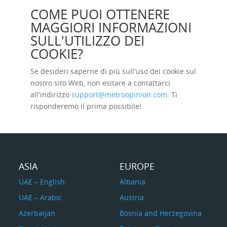
COME PUOI OTTENERE
MAGGIORI INFORMAZIONI
SULL'UTILIZZO DEI
COOKIE?
Se desideri saperne di più sull'uso dei cookie sul
nostro sito Web, non esitare a contattarci
all'indirizzo
support@metroopinion.com
.
Ti
risponderemo il prima possibile!
ASIA
EUROPE
UAE – English
Albania
UAE – Arabic
Austria
Azerbaijan
Bosnia and Herzegovina