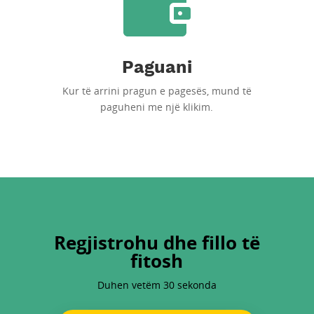
Paguani
Kur të arrini pragun e pagesës, mund të
paguheni me një klikim.
Regjistrohu dhe fillo të
fitosh
Duhen vetëm 30 sekonda