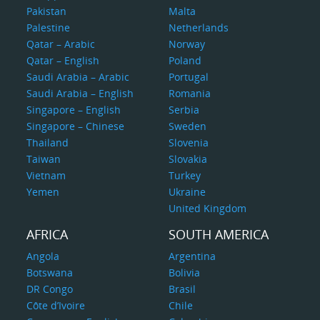
Pakistan
Malta
Palestine
Netherlands
Qatar – Arabic
Norway
Qatar – English
Poland
Saudi Arabia – Arabic
Portugal
Saudi Arabia – English
Romania
Singapore – English
Serbia
Singapore – Chinese
Sweden
Thailand
Slovenia
Taiwan
Slovakia
Vietnam
Turkey
Yemen
Ukraine
United Kingdom
AFRICA
SOUTH AMERICA
Angola
Argentina
Botswana
Bolivia
DR Congo
Brasil
Côte d’Ivoire
Chile