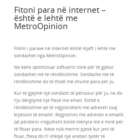
Fitoni para në internet –
është e lehtë me
MetroOpinion
Fitimi i parave në internet është mjaft i lehtë me
sondazhet nga MetroOpinion.
Ne kemi optimizuar softuerin tonë për të gjetur
sondazhet më të rëndësishme. Sondazhe më të
rëndësishme do të thotë më shumë para për ju.
Kur të gjejmë një sondazh të përsosur për ju, ne do
t'ju dërgojmë një ftesë me email. Është e
rëndësishme që të regjistroheni me adresën tuaj
kryesore të emailit. Regjistrimi me adresën e emailit
që përdorni rregullisht është mënyra më e mirë për
të fituar para. Nëse nuk merrni pjesë kur jeni të
ftuar, ftesa do t'i shkojë një anëtari tjetër të