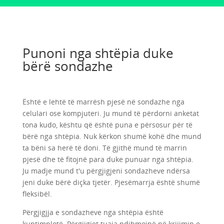
Punoni nga shtëpia duke
bërë sondazhe
Është e lehtë të marrësh pjesë në sondazhe nga
celulari ose kompjuteri. Ju mund të përdorni anketat
tona kudo, kështu që është puna e përsosur për të
bërë nga shtëpia. Nuk kërkon shumë kohë dhe mund
ta bëni sa herë të doni. Të gjithë mund të marrin
pjesë dhe të fitojnë para duke punuar nga shtëpia.
Ju madje mund t'u përgjigjeni sondazheve ndërsa
jeni duke bërë diçka tjetër. Pjesëmarrja është shumë
fleksibël.
Përgjigjja e sondazheve nga shtëpia është
kuptimplotë. Përgjigjet tuaja ndihmojnë në krijimin e