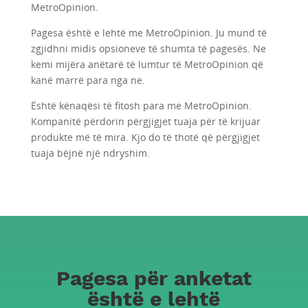
MetroOpinion.
Pagesa është e lehtë me MetroOpinion. Ju mund të
zgjidhni midis opsioneve të shumta të pagesës. Ne
kemi mijëra anëtarë të lumtur të MetroOpinion që
kanë marrë para nga ne.
Është kënaqësi të fitosh para me MetroOpinion.
Kompanitë përdorin përgjigjet tuaja për të krijuar
produkte më të mira. Kjo do të thotë që përgjigjet
tuaja bëjnë një ndryshim.
Pagesa për anketat
është e lehtë