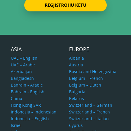
REGJISTROHU KËTU
ASIA
EUROPE
UAE – English
Albania
UAE – Arabic
Austria
Azerbaijan
Bosnia and Herzegovina
Bangladesh
Belgium – French
Bahrain - Arabic
Belgium – Dutch
Bahrain - English
Bulgaria
China
Belarus
Hong Kong SAR
Switzerland – German
Indonesia – Indonesian
Switzerland – French
Indonesia – English
Switzerland – Italian
Israel
Cyprus