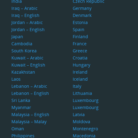
India
Czech Republic
Iraq – Arabic
Germany
Iraq – English
Denmark
Jordan – Arabic
Estonia
Jordan – English
Spain
Japan
Finland
Cambodia
France
South Korea
Greece
Kuwait – Arabic
Croatia
Kuwait – English
Hungary
Kazakhstan
Ireland
Laos
Iceland
Lebanon – Arabic
Italy
Lebanon – English
Lithuania
Sri Lanka
Luxembourg
Myanmar
Luxembourg
Malaysia – English
Latvia
Malaysia – Malay
Moldova
Oman
Montenegro
Philippines
Macedonia