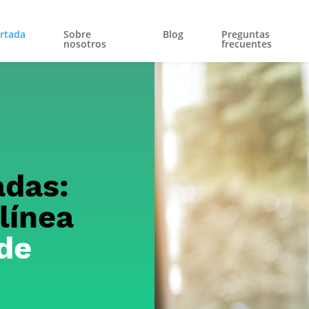
rtada
Sobre
Blog
Preguntas
nosotros
frecuentes
adas:
línea
de