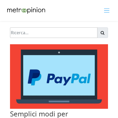
Semplici modi per