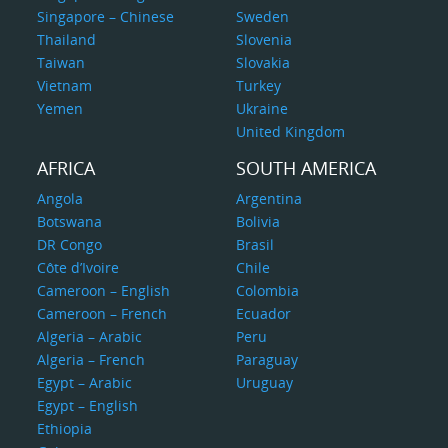
Singapore – Chinese
Sweden
Thailand
Slovenia
Taiwan
Slovakia
Vietnam
Turkey
Yemen
Ukraine
United Kingdom
AFRICA
SOUTH AMERICA
Angola
Argentina
Botswana
Bolivia
DR Congo
Brasil
Côte d’Ivoire
Chile
Cameroon – English
Colombia
Cameroon – French
Ecuador
Algeria – Arabic
Peru
Algeria – French
Paraguay
Egypt – Arabic
Uruguay
Egypt – English
Ethiopia