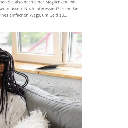
en Sie also nach einer Möglichkeit, mit
s zu einigen Hundert oder sogar
sen müssen. Noch interessiert? Lesen Sie
hart sein. Aber das bedeutet nicht, dass
 eines einfachen Wegs, um Geld zu
tun. Die Auswahl einiger der Online-Jobs
ch die folgenden 9 Ideen zum Geldverdienen
eld zu verdienen, während Sie sich auf
kauf von Lebensmitteln mit PayPal Geld
h häufig ändern. Sie müssen die Angebote
ind, scannen Sie einfach die Quittung und
reichen. Hinweis: Möglicherweise finden
Ibotta spart beim Online-Shopping
 Sie können Audioaufnahmen auf Websites
unden. Sie können wöchentliche Zahlungen
erhelfen. Wenn Sie gerne schreiben und
log-Posts, Whitepapers, B2C-Texte
verdienen. Außerdem bieten Ihnen
verr. In dieser Situation müssen Sie Geld
ch erhalten Sie einen Cash-Bonus von 10
über 2.000 Online-Shops einkaufen. Sie
betragen. Wenn Sie anders bezahlt werden
eide Zahlungsmöglichkeiten sind völlig
nnen Sie versuchen, es auf Websites wie