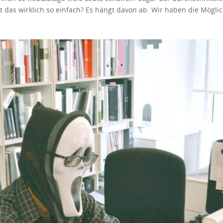
onto verknüpfte E-Mail-Adresse hat. Die Nutzung dieser Zahlungspl
 das wirklich so einfach? Es hängt davon ab. Wir haben die Möglic
l. Deshalb entscheiden sich so viele Menschen für diese Option. Pa
ert Ihnen niemand, dass Sie erfolgreich sein werden. Tatsächlich ha
Das macht Online-Transaktionen und funktioniert so viel einfache
, dass Dinge nicht über Nacht passieren. Es gibt noch einige Arbe
inige von ihnen sind so einfach. Wenn Sie jedoch etwas möchten, d
ir Ihnen dabei, passives wiederkehrendes Einkommen zu erzielen.
er dem Bloggen. Es gibt wirklich so viele Möglichkeiten, ein Einko
ber bevor wir anfangen, wollen wir sehen, was “passives Einkommen”
ecken und einkaufen müssen, probieren Sie Ibotta.
g ein minimales Maß an Arbeit erforderlich ist. Auf der anderen Se
ste Beispiel für passives Einkommen ist die Vermietung von Immobi
sein. Das scheint heutzutage fast jedermanns Ziel zu sein. Sie i
s kann entweder die Haupteinnahmequelle sein oder etwas, das neb
men zu erzielen, indem Sie Ihren Blog starten. Dies kann eine Na
Ihnen gefällt. Wenn Sie an einer bestimmten Nische interessiert si
e Möglichkeiten, Ihre Inhalte zu monetarisieren. Sie können Google-
rketing ist interessant, da die meisten großen Online-Händler et
r Ihre Website getätigt wird. Aber diese Methode braucht Zeit, um
n und die Google-Optimierung klären. Content Creator zu werden i
e von Einzelpersonen betrieben werden. Sicher, die Arbeit ist schw
iell Ihren Lebensunterhalt verdienen. YouTube ist nicht die einzi
e Monetarisierung ermöglichen. Darüber hinaus können Sie auch e
nden zu erhalten. Und wenn Sie wachsen, finden Sie auch Sponsor