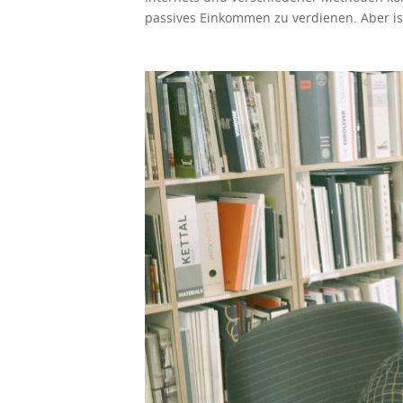
jeden senden, der eine mit einem PayPal-K
passives Einkommen zu verdienen. Aber ist
verdienen mit PayPal ist sicher und schnel
hatten. Aber auf der anderen Seite garanti
verfügbar und unterstützt 25 Währungen. 
Erfolg gehabt. Außerdem müssen Sie wissen
gefallen, mit PayPal Geld zu verdienen? E
müssen. Vor diesem Hintergrund helfen w
versuchen Sie es mit der Transkription od
oder etwas, das Sie nebenher verdienen. A
Natürlich, wenn Sie sich ein wenig ausstr
von Einkommen, für deren Aufrechterhaltun
Arbeiten oder Investitionen. Das einfach
angeht, können die Dinge etwas komplexer 
auf lange Sicht eine enorme Rendite. Die
Möglichkeiten wäre, wiederkehrende Einnah
von Blog sein. Schreiben Sie darüber, was 
Dinge in Gang gebracht haben, gibt es viel
Marketing-Modelle verwenden. Affiliate-Ma
eine Provision für jeden Einkauf, der übe
kaufen, eine WordPress-Website einrichte
haben viele thematische YouTube-Kanäle, di
können Sie mit dem richtigen Ansatz potenz
Facebook und andere Plattformen, die ein
wie Patreon ermöglichen es Ihnen, Fanspe