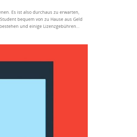
nen. Es ist also durchaus zu erwarten,
ls Student bequem von zu Hause aus Geld
n bestehen und einige Lizenzgebühren
innvoll, während des Studiums mit ein paar
nlich ständig auf diese beliebten Jobs
 wir einige der angesagtesten
s zwei Sprachen beherrschen oder eine
rschiedene Unternehmen bieten diese Jobs
sjobs in Übersetzungsagenturen und
Translate, Word Lingo. Wenn Sie gerne
n anderen Bereich handelt, Sie könnten
joboption, und Sie könnten zusätzliches
e sich einige Websites an, die diese Art
e würden wahrscheinlich über verschiedene
 Fristen geben. Sie müssen also sowohl die
en Grammatiktest machen müssen.
aben, wissen Sie also, ob Sie den Job
chten, indem Sie Dinge online verkaufen,