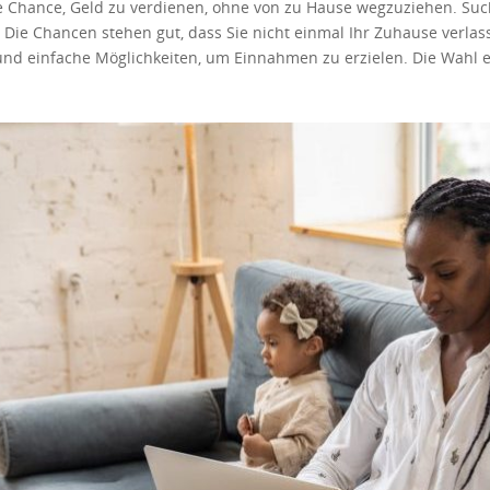
e Chance, Geld zu verdienen, ohne von zu Hause wegzuziehen. Such
ekommen. Sie können jedoch damit rechnen, von ein paar Dollar bi
 Die Chancen stehen gut, dass Sie nicht einmal Ihr Zuhause verlas
nd bei jedem Job entscheidend. College-Aufgaben können wirklich 
e und einfache Möglichkeiten, um Einnahmen zu erzielen. Die Wahl
re Zeit sorgfältig einteilen können, können Sie auch andere Dinge 
Deshalb haben wir eine praktische Liste erstellt. Schauen Sie si
ützlich erweisen. Sie sind eine großartige Möglichkeit, nebenbei G
n, die Ihnen am besten gefallen. Wussten Sie, dass Sie mit dem Ein
e müssen also: Diese App bietet verschiedene Produkte an, die sic
en Sie wie gewohnt weiter. Wenn Sie mit Ihren Einkäufen fertig s
 Geld jedoch an PayPal überweisen, wenn Sie mindestens 20 USD er
kann durch Anmeldung oder Empfehlung an einen Freund erfolgen. 
ionsjobs lieben, ist dies möglicherweise eine Gelegenheit für Sie.
ufnahmen stammen oft von Firmen-, Rechts- oder medizinischen K
en. Ein Zertifikat kann Ihnen zu einem höheren Einstiegsgehalt v
iche Schreiben möglicherweise eine gute Wahl für Sie. Sie können B
 Sie können also mit dem Schreiben beginnen und mit PayPal Geld 
eiberuflicher Autor zu werden. Einige von ihnen sind Upwork und Fi
tioniert das. Zuerst müssen Sie ein Rakuten-Konto eröffnen. Dana
et Ihnen die Möglichkeit, Geld zurück zu verdienen, indem Sie in 
hr PayPal-Konto. Ihr Prämienguthaben muss jedoch mindestens 5 $ 
n in Ihrem Rakuten-Konto eine “Big Fat Check”-Option auswählen. B
fzubewahren, die Sie nicht mehr lesen. Wenn Sie Geld benötigen, kö