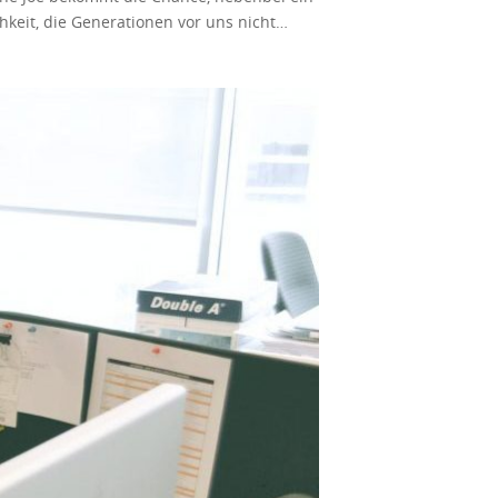
attform ist also sehr einfach. Geld
hkeit, die Generationen vor uns nicht
yPal ist derzeit in mehr als 200 Regionen
ben viele es versucht, aber nicht viel
r. Haben Ihnen diese Möglichkeiten
it und Mühe, die Sie darin investieren
as mehr Zeit und Mühe erfordert,
 Es kann die Haupteinnahmequelle sein
mmen aus Ihrem Eigenheim zu erzielen.
 bedeutet. Per Definition ist dies die Art
ite erfordert es in der Regel erste
lien oder Ausrüstung. Was Online-Sachen
nvestieren sehr wenig Aufwand und erzielen
enbei verdient wird. Eine der einfachsten
chrichten-Website oder eine beliebige Art
nd, decken Sie diese ab. Sobald Sie die
Anzeigen oder einige der Affiliate-
was haben. Im Wesentlichen erhalten Sie
 zu wachsen. Sie müssen eine Domain
st zu einem Karriereweg geworden. Sie
erer, als es scheint. Aber auf lange Sicht
ge Plattform. Sie haben auch Twitch,
ine Crowdfunding-Seite starten. Dienste
en. Obwohl viele Optionen für die