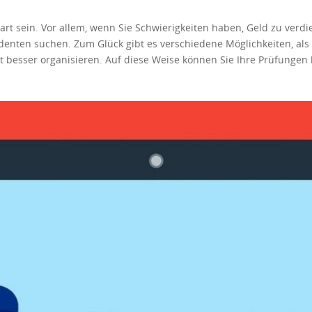
t sein. Vor allem, wenn Sie Schwierigkeiten haben, Geld zu verdie
udenten suchen. Zum Glück gibt es verschiedene Möglichkeiten, a
it besser organisieren. Auf diese Weise können Sie Ihre Prüfunge
Nebenjobs eine Vollzeitkarriere werden kann. Deshalb ist es sehr s
icht alle Teilzeitjobs zum Traumjob werden. Sie werden wahrschei
Studenten gedacht sind. Eine Jobliste kann ewig dauern, also haben
 und beginnen Sie schon bald, Geld zu verdienen. Wenn Sie bereit
Geld verdienen. Sie können Übersetzungsarbeiten durchführen. Ve
iche Arbeiten, Audiodateien übersetzen… Sie können Übersetzung
Beliebte Namen in dieser Branche sind WordExpress, Appen, 1-800-
beschäftigung für Sie sein. Ob es sich um eine Sprache oder eine
agenturen können für Sie Kunden finden. Dies ist eine gute Neben
n Sie ein Skype-Konto und eine gute Internetverbindung. Schauen Si
r teilbares Wissen? Geh und lehre andere. Es ist sehr lohnend. Si
t nach Artikeln, Blogbeiträgen und Kopien. Natürlich wird es auch
nter einen Hut bringen. Seien Sie nicht überrascht, wenn Sie ein
rer früheren Arbeiten einreichen. Nachdem Sie den Test gemacht h
alerweise pro Wort oder pro Stunde. Wenn Sie Geld verdienen mö