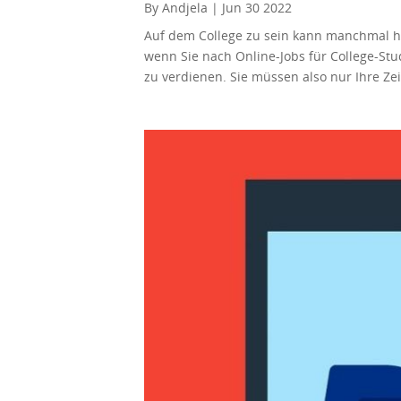
By Andjela | Jun 30 2022
Auf dem College zu sein kann manchmal har
wenn Sie nach Online-Jobs für College-St
zu verdienen. Sie müssen also nur Ihre Ze
erhalten. Gut zu wissen, dass aus vielen 
Nebenjobs zu beginnen. Natürlich können n
stoßen. Vor allem, weil sie nicht nur für 
herausgesucht. Schauen Sie sich diese an
zweite studieren, können Sie zusätzlich 
an. Sie können Dokumente, wissenschaftl
einigen freiberuflichen Websites finden. 
Wissen verbreiten, könnte dies eine Neben
andere unterrichten. Personalvermittlungs
Geld verdienen. Für diese Arbeit benötige
von Arbeit anbieten. Verfügst du also übe
Themen schreiben. Diese Jobs verlangen of
College- als auch die Jobverantwortung u
Möglicherweise müssen Sie sogar einige Ih
bekommen haben. Schreibjobs zahlen norm