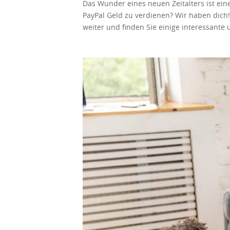
Das Wunder eines neuen Zeitalters ist ein
können Sie ein höheres Einstiegsgehalt b
PayPal Geld zu verdienen? Wir haben dich!
Tausenden zu verdienen. Zeit und Mühe si
weiter und finden Sie einige interessant
Sie nicht Multitasking können. Wenn Sie Ih
verdienen, kann manchmal schwierig sein. 
für College-Studenten kann sich also als n
an und entscheiden Sie sich für diejenige
Ihren Karriereweg vorbereiten.
verdienen können? Ziemlich cool, oder? Si
nur Ihrem Konto hinzufügen. Danach shopp
Ibotta sendet Ihnen Geld. Sie können das
Sie Optionen, um Boni zu erhalten. Dies 
tatsächlich Ihr Geld. Wenn Sie Transkript
wie TranscribeMe transkribieren. Audioa
von bis zu 25 USD pro Audiostunde verdien
ein Talent dafür haben, ist das freiberufl
schreiben … Es gibt viele Möglichkeiten.
zahlreiche Plattformen die Möglichkeit, fr
ausgeben, um etwas zu verdienen. So funk
USD für Ihren ersten Einkauf. Rakuten biet
erhalten vierteljährlich Zahlungen auf I
möchten, ist dies auch möglich. Sie könne
kostenlos. Es ist unnötig, alte Bücher au