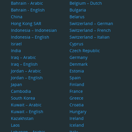
Bahrain - Arabic
Belgium – Dutch
Bahrain - English
Bulgaria
China
Belarus
Hong Kong SAR
Switzerland – German
Indonesia – Indonesian
Switzerland – French
Indonesia – English
Switzerland – Italian
Israel
Cyprus
India
Czech Republic
Iraq – Arabic
Germany
Iraq – English
Denmark
Jordan – Arabic
Estonia
Jordan – English
Spain
Japan
Finland
Cambodia
France
South Korea
Greece
Kuwait – Arabic
Croatia
Kuwait – English
Hungary
Kazakhstan
Ireland
Laos
Iceland
Lebanon – Arabic
Italy