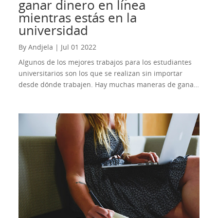
ganar dinero en línea
mientras estás en la
universidad
By Andjela | Jul 01 2022
Algunos de los mejores trabajos para los estudiantes
universitarios son los que se realizan sin importar
desde dónde trabajen. Hay muchas maneras de ganar
dinero como estudiante. El horario flexible permite a
los estudiantes poder hacer el trabajo en todas partes.
No importa si están en un dormitorio o regresando a
casa para las vacaciones. Mientras explora las
posibilidades, hay varios puestos disponibles. La
responsabilidad de un trabajo específico puede
parecer similar. Pero el método de pago es diferente,
dependiendo del empleador. El compromiso diario en
un sentido tradicional es empleo. No importa si está
trabajando de forma remota o si viaja al trabajo todos
los días. Su empleador debe tener la obligación de