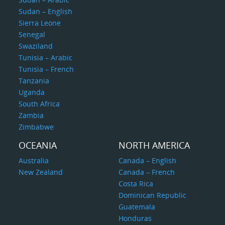
probablemente no podrían convertirse en tu carrera.
Sudan – English
Sierra Leone
Senegal
Swaziland
Tunisia – Arabic
Tunisia – French
Tanzania
Uganda
South Africa
Zambia
Zimbabwe
OCEANIA
NORTH AMERICA
Australia
Canada – English
New Zealand
Canada – French
Costa Rica
Dominican Republic
Guatemala
Honduras