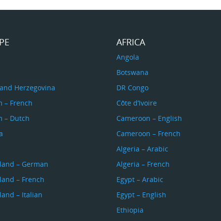
PE
AFRICA
a
Angola
Botswana
 and Herzegovina
DR Congo
m – French
Côte d’Ivoire
m – Dutch
Cameroon – English
a
Cameroon – French
s
Algeria – Arabic
rland – German
Algeria – French
land – French
Egypt – Arabic
land – Italian
Egypt – English
Ethiopia