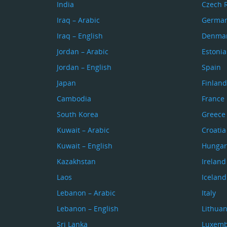
India
Czech 
Iraq – Arabic
Germa
Iraq – English
Denma
Jordan – Arabic
Estonia
Jordan – English
Spain
Japan
Finland
Cambodia
France
South Korea
Greece
Kuwait – Arabic
Croatia
Kuwait – English
Hungar
Kazakhstan
Ireland
Laos
Iceland
Lebanon – Arabic
Italy
Lebanon – English
Lithuan
Sri Lanka
Luxem