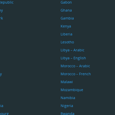
Republic
Gabon
ny
Ghana
rk
Gambia
Kenya
Liberia
Lesotho
Libya – Arabic
Libya – English
Morocco – Arabic
y
Morocco – French
Malawi
Mozambique
Namibia
ia
Nigeria
bourg
Rwanda