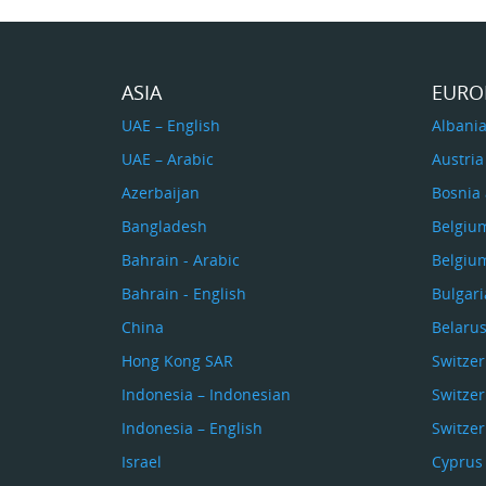
ASIA
EURO
UAE – English
Albani
UAE – Arabic
Austria
Azerbaijan
Bosnia
Bangladesh
Belgiu
Bahrain - Arabic
Belgiu
Bahrain - English
Bulgari
China
Belaru
Hong Kong SAR
Switze
Indonesia – Indonesian
Switzer
Indonesia – English
Switzer
Israel
Cyprus