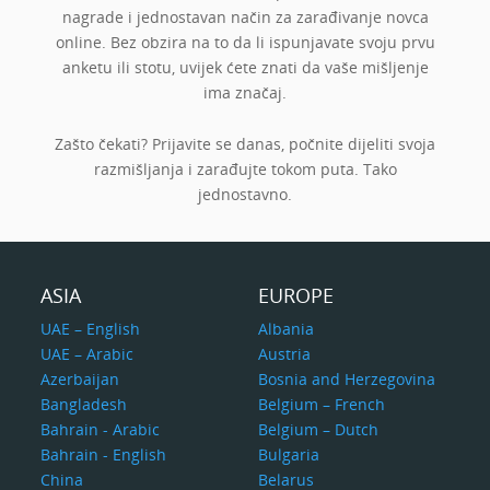
nagrade i jednostavan način za zarađivanje novca
online. Bez obzira na to da li ispunjavate svoju prvu
anketu ili stotu, uvijek ćete znati da vaše mišljenje
ima značaj.
Zašto čekati? Prijavite se danas, počnite dijeliti svoja
razmišljanja i zarađujte tokom puta. Tako
jednostavno.
ASIA
EUROPE
UAE – English
Albania
UAE – Arabic
Austria
Azerbaijan
Bosnia and Herzegovina
Bangladesh
Belgium – French
Bahrain - Arabic
Belgium – Dutch
Bahrain - English
Bulgaria
China
Belarus