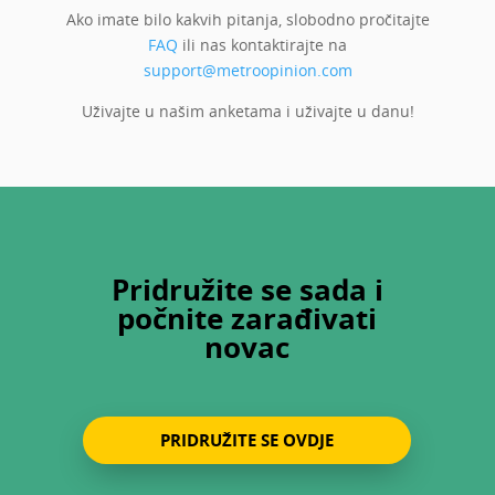
Ako imate bilo kakvih pitanja, slobodno pročitajte
FAQ
ili nas kontaktirajte na
support@metroopinion.com
Uživajte u našim anketama i uživajte u danu!
Pridružite se sada i
počnite zarađivati
novac
PRIDRUŽITE SE OVDJE