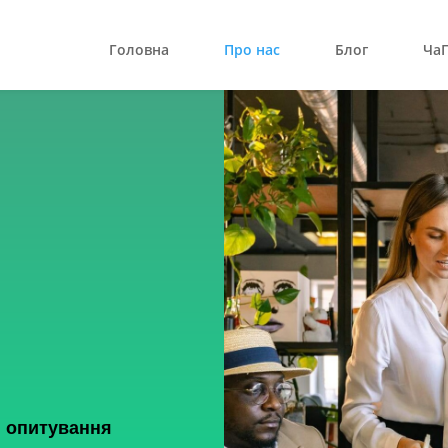
Головна
Про нас
Блог
Ча
і опитування