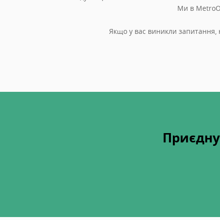
Ми в MetroO
Якщо у вас виникли запитання,
Приєдну