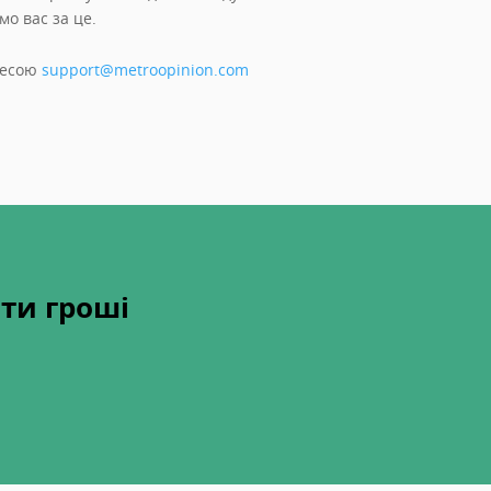
о вас за це.
дресою
support@metroopinion.com
ти гроші