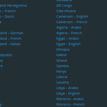
 and Herzegovina
DR Congo
m – French
Côte d’Ivoire
m – Dutch
Cameroon – English
a
Cameroon – French
s
Algeria – Arabic
rland – German
Algeria – French
land – French
Egypt – Arabic
land – Italian
Egypt – English
Ethiopia
Republic
Gabon
ny
Ghana
rk
Gambia
Kenya
Liberia
Lesotho
Libya – Arabic
Libya – English
Morocco – Arabic
y
Morocco – French