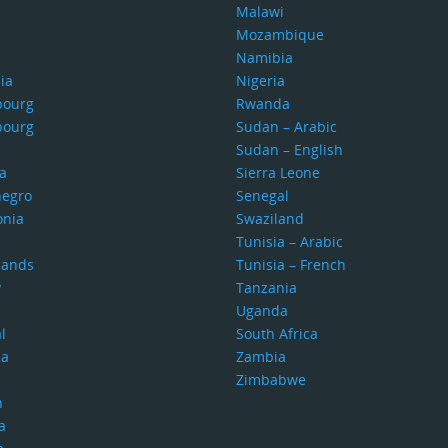
Malawi
Mozambique
Namibia
ia
Nigeria
bourg
Rwanda
bourg
Sudan – Arabic
Sudan – English
a
Sierra Leone
egro
Senegal
nia
Swaziland
Tunisia – Arabic
lands
Tunisia – French
y
Tanzania
Uganda
l
South Africa
ia
Zambia
Zimbabwe
n
a