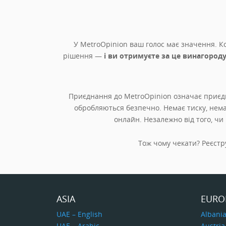
У MetroOpinion ваш голос має значення. К
рішення —
і ви отримуєте за це винагород
Приєднання до MetroOpinion означає приєдн
обробляються безпечно. Немає тиску, нема
онлайн. Незалежно від того, чи
Тож чому чекати? Реєстру
ASIA
EURO
UAE – English
Albani
UAE – Arabic
Austria