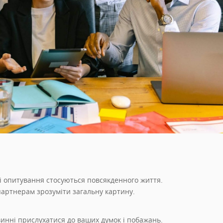
і опитування стосуються повсякденного життя.
партнерам зрозуміти загальну картину.
инні прислухатися до ваших думок і побажань.