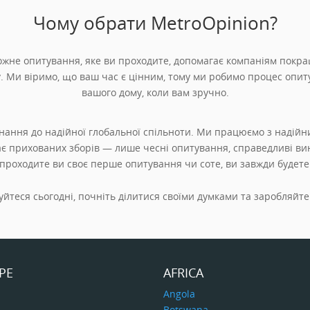
Чому обрати MetroOpinion?
ожне опитування, яке ви проходите, допомагає компаніям покра
у
. Ми віримо, що ваш час є цінним, тому ми робимо процес опит
вашого дому, коли вам зручно.
ання до надійної глобальної спільноти. Ми працюємо з надійн
є прихованих зборів — лише чесні опитування, справедливі ви
 проходите ви своє перше опитування чи соте, ви завжди будет
йтеся сьогодні, почніть ділитися своїми думками та заробляйте
PE
AFRICA
a
Angola
Botswana