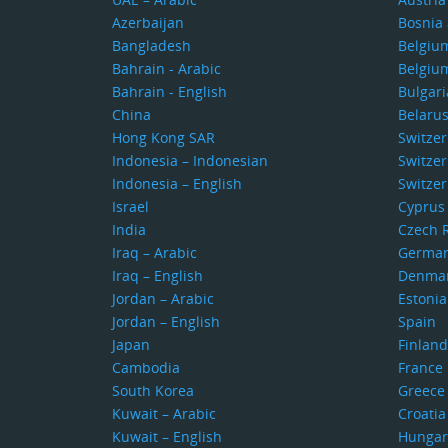
Azerbaijan
Bosnia
Bangladesh
Belgiu
Bahrain - Arabic
Belgiu
Bahrain - English
Bulgari
China
Belaru
Hong Kong SAR
Switze
Indonesia – Indonesian
Switzer
Indonesia – English
Switzer
Israel
Cyprus
India
Czech 
Iraq – Arabic
Germa
Iraq – English
Denma
Jordan – Arabic
Estonia
Jordan – English
Spain
Japan
Finland
Cambodia
France
South Korea
Greece
Kuwait – Arabic
Croatia
Kuwait – English
Hungar