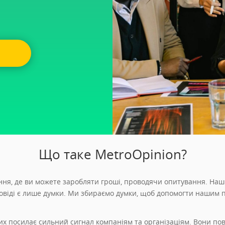
Що таке MetroOpinion?
ня, де ви можете заробляти гроші, проводячи опитування. Наш
дповіді є лише думки. Ми збираємо думки, щоб допомогти нашим 
их посилає сильний сигнал компаніям та організаціям. Вони пов