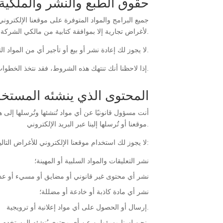
حقوق الطبع والنشر والملكية 
جميع البرامج والمواد المتوفرة على موقعنا الإلكت
لأغراض تجارية إلا بموافقة كتابية من مالكي الشركة.
لا يجوز لك إعادة نشر أو بيع أو تأجير أي من المواد التي تظهر على موقعنا.
إذا لاحظنا أنك تنتهك هذه الشروط، فقد نتخذ الخطوات اللازمة للتحقيق في هذا السلوك وملاحقته ومنع أي انتهاكات أخرى لشروطنا.
المحتوى الذي ينشئه المستخ
أنت مسؤول قانونيًا عن أي مواد تُنشئها وتُرسلها إل
موقعنا أو تُرسلها إلينا عبر البريد الإلكتروني.
لا يجوز لك استخدام موقعنا الإلكتروني للأغراض التالية:
نشر التعليقات والمواد السلبية أو المهينة؛
نشر أي محتوى غير قانوني أو مضايق أو مسيء أو عدوا
نشر أي مادة كاذبة أو خادعة أو مضللة؛
إرسال أو الحصول على أي مواد إعلانية أو ترويجية.
نحن لسنا مسؤولين عن أي محتوى يُنشئه المستخدم. أنت وحدك المسؤول عن أي محتوى تنشره على هذا الموقع وتُرسله إلينا.