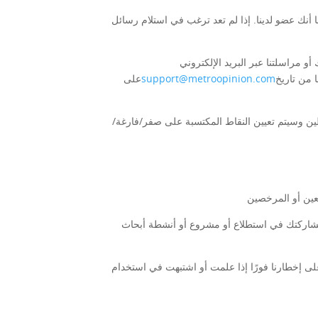
أنك عضو لدينا. إذا لم تعد ترغب في استلام رسائل
راسلتنا عبر البريد الإلكتروني
الطلب، سنحذف حسابك نهائيًا، بالإضافة إلى أي بيانات موجودة فيه، خلال ثلاثين (30) يومًا من تاريخ
support@metroopinion.com
على
أي نشاط على موقعنا الإلكتروني لمدة ستة (6) أشهر على أنهم غير نشطين وسيتم تعيين النقاط المكتسبة على صفر/فارغة/
مشاركتك في استطلاع أو مشروع أو أنشطة أبحاث
لى إخطارنا فورًا إذا علمت أو اشتبهت في استخدام