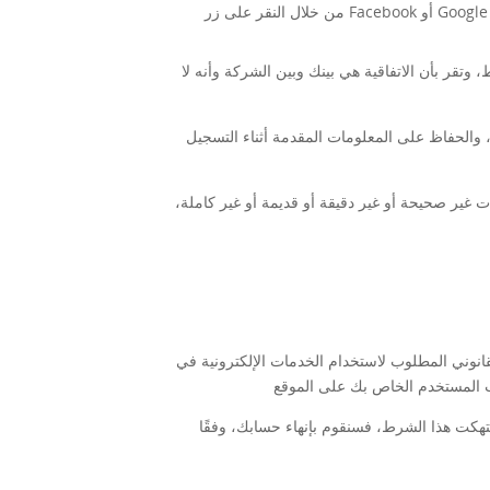
من خلال النقر على زر Facebook أو Google في صفحات التسجيل (إذا قمت بذلك، فإنك تقوم تلقائيًا بإنشاء حساب مرتبط بملفك الشخصي على Facebook أو Google وتفهم أننا
تقر بأن الاتفاقية هي بينك وبين الشركة وأنه لا
والحفاظ على المعلومات المقدمة أثناء التسجيل
ت غير صحيحة أو غير دقيقة أو قديمة أو غير كاملة،
استخدام خدماتنا. إذا كنت أصغر من ١٨ عامًا، ولكنك فوق السن القانوني المطلوب لاستخدام الخدمات الإلكترونية في
نتهكت هذا الشرط، فسنقوم بإنهاء حسابك، وفقًا