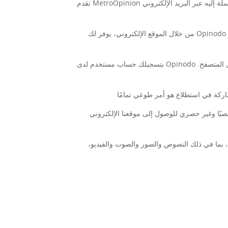
تقدم MetroOpinion نظامًا قائمًا على الويب لتشغيل استطلاعات أبحاث السوق عبر الإنترنت حيث يتم مكافأة المستخدم بناءً على إكمال الاستطلاعات المرسلة إليه عبر البريد الإلكتروني
من خلال الموقع الإلكتروني، يوفر لك Opinodo القدرة على تسجيل حساب مستخدم على الموقع الإلكتروني والمشاركة طواعية في الاستطلاعات عبر الإنترنت التي يستضيفها مقدمو
بتسجيلك حساب مستخدم لدى Opinodo للوصول إلى الخدمات واستخدامها، فإنك توافق صراحةً على تلقي دعوات للمشاركة في الاستبيانات عبر البريد الإلكتروني أو من خلال المتصفح.
خصيًا وغير حصري للوصول إلى موقعنا الإلكتروني
ية، بما في ذلك النصوص والصور والصوت والفيديو،