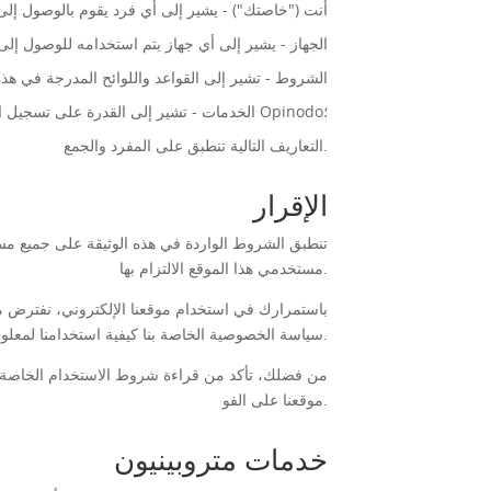
أنت ("خاصتك") - يشير إلى أي فرد يقوم بالوصول إلى 
الجهاز - يشير إلى أي جهاز يتم استخدامه للوصول إلى 
الشروط - تشير إلى القواعد واللوائح المدرجة في هذه 
الخدمات - تشير إلى القدرة على تسجيل الحساب على موقعنا الإلكتروني والمشاركة طواعية في الاستطلاعات التي يستضيفها مقدمو الخدمات التابعون لجهات خارجية لدى Opinodo؛
التعاريف التالية تنطبق على المفرد والجمع.
الإقرار
تنطبق الشروط الواردة في هذه الوثيقة على جميع مست
مستخدمي هذا الموقع الالتزام بها.
باستمرارك في استخدام موقعنا الإلكتروني، نفترض م
سياسة الخصوصية الخاصة بنا كيفية استخدامنا لمعلوماتك الشخصية وجمعها ومشاركتها عند دخولك الموقع، وتوضح حقوقك وكيفية حماية القانون لك.
من فضلك، تأكد من قراءة شروط الاستخدام الخاصة ب
موقعنا على الفو.
خدمات متروبينيون