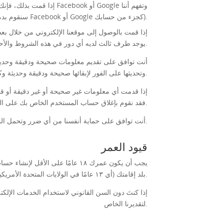
سنقوم بدمج المعلومات الشخصية ذات الصلة الموجودة على ملفك الشخصي على Facebook أو Google كجزء من حسابك).
إذا قمت بالوصول إلى موقعنا الإلكتروني من خلال بعض
يوجد طرف ثالث لديه أي دور في هذه الشروط والأحكام.
أنت توافق على تقديم معلومات صحيحة ودقيقة وحديثة
وتحديثها على الفور لإبقائها صحيحة ودقيقة وحديثة وكاملة في جميع الأوقات.
إذا قدمت أي معلومات غير صحيحة أو غير دقيقة أو قديم
فقد نقوم بإغلاق حساب المستخدم الخاص بك على الموقع ونحرمك من القدرة على الوصول إلى الخدمات واستخدامها.
أنت توافق على حماية أنفسنا من أي ضرر وتحمل المسؤولية الكاملة عن جميع الأضرار في حالة حدوث أي انتهاك لهذه الشروط.
قيود العمر
بلد إقامتك (أي ١٣ عامًا في الولايات المتحدة الأمريكية)، فننصحك بدعوة أحد والديك أو الوصي القانوني لمساعدتك في تسجيل حساب المستخدم الخاص بك على الموقع.
إذا كنتَ دون السن القانوني لاستخدام الخدمات الإلك
لتقديرنا الخاص.