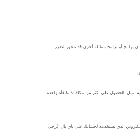
و أي برامج أو برامج مماثلة أخرى قد تلحق الضرر
؛
نية، مثل: الحصول على أكثر من مكافأة/مكافأة واحدة
كتروني الذي تستخدمه لحسابك على باي بال. يُرجى