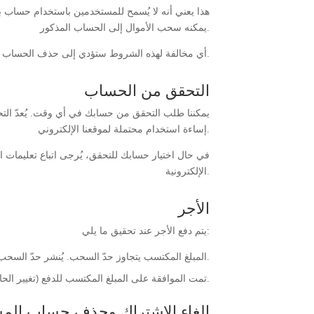
هذا يعني أنه لا يُسمح للمستخدمين باستخدام حساب 
يمكنه سحب الأموال إلى الحساب المذكور.
أي مخالفة لهذه الشروط ستؤدي إلى حذف الحساب المعني فورًا. نحتفظ بالحق في حذف الحساب المعني دون إخطار المستخدم مسبقًا.
التحقق من الحساب
يمكننا طلب التحقق من حسابك في أي وقت. يُعدّ التح
إساءة استخدام محتملة لموقعنا الإلكتروني.
في حال اختيار حسابك للتحقق، يُرجى اتباع تعليمات 
الإلكترونية.
الأجر
يتم دفع الأجر عند تحقيق ما يلي:
المبلغ المكتسب يتجاوز حدّ السحب. يُنشر حدّ السحب في صفحة السحب، ويختلف من بلد إلى آخر.
تمت الموافقة على المبلغ المكتسب للدفع (تغيير الحالة من معلق الدفع إلى مدفوع).
إلغاء الاشتراك وحذف حساب الم