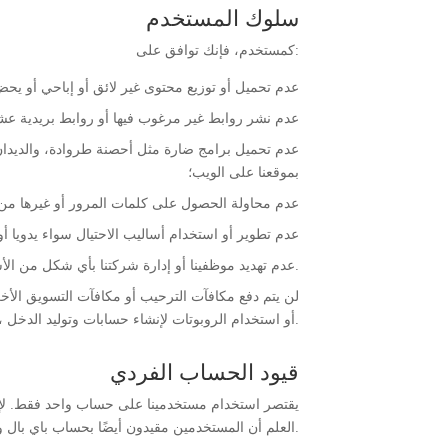
سلوك المستخدم
كمستخدم، فإنك توافق على:
عدم تحميل أو توزيع محتوى غير لائق أو إباحي أو يح
عدم نشر روابط غير مرغوب فيها أو روابط بريدية عشو
عدم تحميل برامج ضارة مثل أحصنة طروادة، والديدان، و
بموقعنا على الويب؛
عدم محاولة الحصول على كلمات المرور أو غيرها من 
عدم تطوير أو استخدام أساليب الاحتيال سواء يدويا أ
عدم تهديد موظفينا أو إدارة شركتنا بأي شكل من الأشكال.
لن يتم دفع مكافآت الترحيب أو مكافآت التسويق الأخر
لكل أسرة/عنوان IP، أو استخدام الروبوتات لإنشاء حسابات وتوليد الدخل.
قيود الحساب الفردي
يقتصر استخدام مستخدمينا على حساب واحد فقط. لإن
العلم أن المستخدمين مقيدون أيضًا بحساب باي بال واحد، والذي لا يمكن استخدامه إلا من قِبل مستخدم واحد.