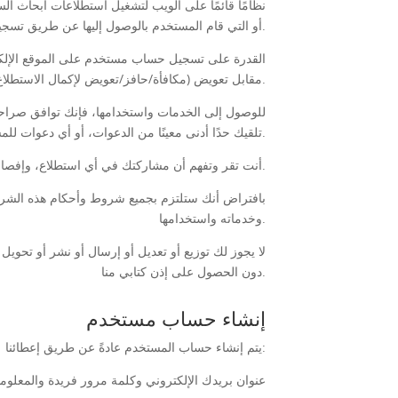
أو التي قام المستخدم بالوصول إليها عن طريق تسجيل الدخول إلى موقع الويب.
خدمات الطرف الثالث لدى Opinodo، مقابل تعويض (مكافأة/حافز/تعويض لإكمال الاستطلاع المعمول به).
وبالتالي، لا تضمن Opinodo تلقيك حدًا أدنى معينًا من الدعوات، أو أي دعوات للمشاركة في أي استبيان على الإطلاق.
أنت تقر وتفهم أن مشاركتك في أي استطلاع، وإفصاحك عن أي معلومات شخصية قابلة للتعريف وقبولك أو رفضك لأي دعوات للمشاركة في استطلاع هو أمر طوعي تمامًا.
بافتراض أنك ستلتزم بجميع شروط وأحكام هذه الشروط و
وخدماته واستخدامها.
لا يجوز لك توزيع أو تعديل أو إرسال أو نشر أو تحويل
دون الحصول على إذن كتابي منا.
إنشاء حساب مستخدم
يتم إنشاء حساب المستخدم عادةً عن طريق إعطائنا:
عنوان بريدك الإلكتروني وكلمة مرور فريدة والمعلوم