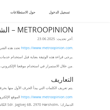
تسجيل الدخول
حول الاستطلاعات
الشروط والأحكام – METROOPINION
آخر تحديث: 23.06.2025.
.
https://www.metroopinion.com
تحدد هذه الشروط والأحكام القواعد واللوائح الخاصة باستخدام موقعنا الإلكتروني الموجود على
يرجى قراءة هذه الوثيقة بعناية قبل استخدام خدمات موقعنا. في حال عدم موافقتك على أي شروط، يُرجى التوقف عن استخدام موقعنا فورًا.
من خلال الاستمرار في استخدام موقعنا الإلكتروني، فإننا نفترض أنك تقبل جميع الشروط والأحكام المدرجة في هذه الوثيقة.
التعاريف
يتم تعريف الكلمات التي يبدأ الحرف الأول منها بحرف كبير وفقًا للتعريفات التالية.
https://www.metroopinion.com
الموقع الإلكتروني – يشير إلى الموقع الإلكتروني الموجود في
نحن («نحن»، «شركتنا»، «شركتنا») - يشير إلى شركة Opinodo، الكائنة في Sdr. Jagtvej 6B، 2970 Hørsholm، الدنمارك؛