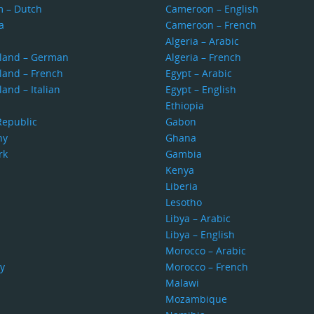
m – Dutch
Cameroon – English
a
Cameroon – French
s
Algeria – Arabic
rland – German
Algeria – French
land – French
Egypt – Arabic
land – Italian
Egypt – English
Ethiopia
Republic
Gabon
ny
Ghana
rk
Gambia
Kenya
Liberia
Lesotho
Libya – Arabic
Libya – English
Morocco – Arabic
y
Morocco – French
Malawi
Mozambique