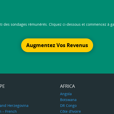
arti des sondages rémunérés. Cliquez ci-dessous et commencez à ga
Augmentez Vos Revenus
PE
AFRICA
a
Angola
Botswana
 and Herzegovina
DR Congo
m – French
Côte d’Ivoire