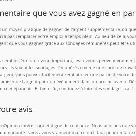
émentaire que vous avez gagné en par
 un moyen pratique de gagner de l'argent supplémentaire, où que v
a pas remplacer votre emploi à temps plein. Au lieu de cela, vou
nt que vous gagnez grâce aux sondages rémunérés peut être utilis
sembler être un revenu important, les revenus peuvent vraiment
lleurs. Ils voient les sondages rémunérés comme une sorte de travail
argent, vous pouvez facilement rembourser une partie de votre det
nomiser de l'argent pour un événement dans un proche avenir. Dé
ux et épanouis. Et bien sûr, continuez à faire des sondages, car c
otre avis
Opinion intéressant et digne de confiance. Nous pensons que vous 
communauté. Nous avons vraiment tout ce qu'il faut pour en faire 