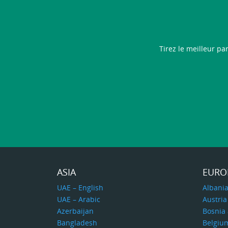
Tirez le meilleur p
ASIA
EURO
UAE – English
Albani
UAE – Arabic
Austria
Azerbaijan
Bosnia
Bangladesh
Belgiu