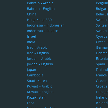
Bahrain - Arabic
Belgiu
Bahrain - English
Bulgari
China
Belaru
Hong Kong SAR
Switze
Indonesia – Indonesian
Switzer
Indonesia – English
Switzer
Israel
Cyprus
India
Czech 
Iraq – Arabic
Germa
Iraq – English
Denma
Jordan – Arabic
Estonia
Jordan – English
Spain
Japan
Finland
Cambodia
France
South Korea
Greece
Kuwait – Arabic
Croatia
Kuwait – English
Hungar
Kazakhstan
Ireland
Laos
Iceland