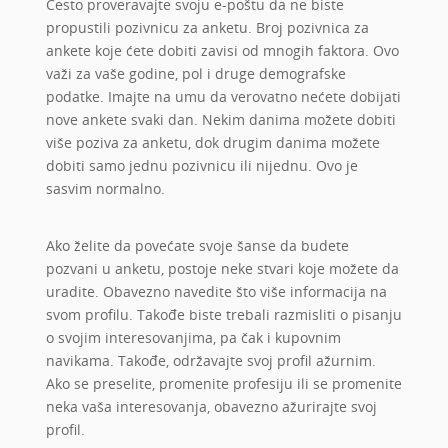
Često proveravajte svoju e-poštu da ne biste
propustili pozivnicu za anketu. Broj pozivnica za
ankete koje ćete dobiti zavisi od mnogih faktora. Ovo
važi za vaše godine, pol i druge demografske
podatke. Imajte na umu da verovatno nećete dobijati
nove ankete svaki dan. Nekim danima možete dobiti
više poziva za anketu, dok drugim danima možete
dobiti samo jednu pozivnicu ili nijednu. Ovo je
sasvim normalno.
Ako želite da povećate svoje šanse da budete
pozvani u anketu, postoje neke stvari koje možete da
uradite. Obavezno navedite što više informacija na
svom profilu. Takođe biste trebali razmisliti o pisanju
o svojim interesovanjima, pa čak i kupovnim
navikama. Takođe, održavajte svoj profil ažurnim.
Ako se preselite, promenite profesiju ili se promenite
neka vaša interesovanja, obavezno ažurirajte svoj
profil.