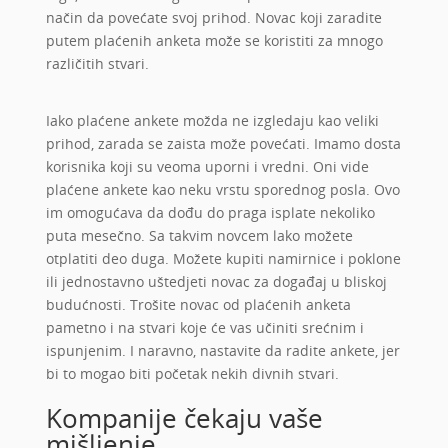
način da povećate svoj prihod. Novac koji zaradite
putem plaćenih anketa može se koristiti za mnogo
različitih stvari.
Iako plaćene ankete možda ne izgledaju kao veliki
prihod, zarada se zaista može povećati. Imamo dosta
korisnika koji su veoma uporni i vredni. Oni vide
plaćene ankete kao neku vrstu sporednog posla. Ovo
im omogućava da dođu do praga isplate nekoliko
puta mesečno. Sa takvim novcem lako možete
otplatiti deo duga. Možete kupiti namirnice i poklone
ili jednostavno uštedjeti novac za događaj u bliskoj
budućnosti. Trošite novac od plaćenih anketa
pametno i na stvari koje će vas učiniti srećnim i
ispunjenim. I naravno, nastavite da radite ankete, jer
bi to mogao biti početak nekih divnih stvari.
Kompanije čekaju vaše
mišljenje