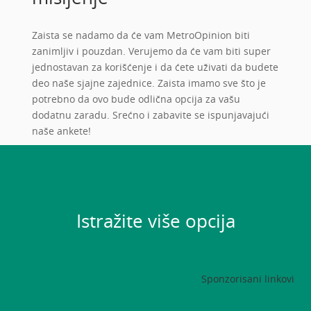
Zaista se nadamo da će vam MetroOpinion biti
zanimljiv i pouzdan. Verujemo da će vam biti super
jednostavan za korišćenje i da ćete uživati da budete
deo naše sjajne zajednice. Zaista imamo sve što je
potrebno da ovo bude odlična opcija za vašu
dodatnu zaradu. Srećno i zabavite se ispunjavajući
naše ankete!
Istražite više opcija
Sponzorisani linkovi