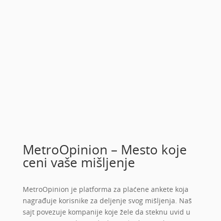
MetroOpinion – Mesto koje
ceni vaše mišljenje
MetroOpinion je platforma za plaćene ankete koja
nagrađuje korisnike za deljenje svog mišljenja. Naš
sajt povezuje kompanije koje žele da steknu uvid u