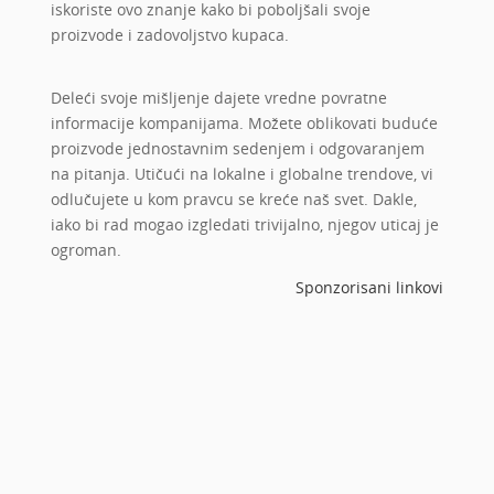
iskoriste ovo znanje kako bi poboljšali svoje
proizvode i zadovoljstvo kupaca.
Deleći svoje mišljenje dajete vredne povratne
informacije kompanijama. Možete oblikovati buduće
proizvode jednostavnim sedenjem i odgovaranjem
na pitanja. Utičući na lokalne i globalne trendove, vi
odlučujete u kom pravcu se kreće naš svet. Dakle,
iako bi rad mogao izgledati trivijalno, njegov uticaj je
ogroman.
Sponzorisani linkovi