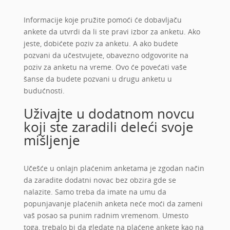
Informacije koje pružite pomoći će dobavljaču
ankete da utvrdi da li ste pravi izbor za anketu. Ako
jeste, dobićete poziv za anketu. A ako budete
pozvani da učestvujete, obavezno odgovorite na
poziv za anketu na vreme. Ovo će povećati vaše
šanse da budete pozvani u drugu anketu u
budućnosti.
Uživajte u dodatnom novcu
koji ste zaradili deleći svoje
mišljenje
Učešće u onlajn plaćenim anketama je zgodan način
da zaradite dodatni novac bez obzira gde se
nalazite. Samo treba da imate na umu da
popunjavanje plaćenih anketa neće moći da zameni
vaš posao sa punim radnim vremenom. Umesto
toga, trebalo bi da gledate na plaćene ankete kao na