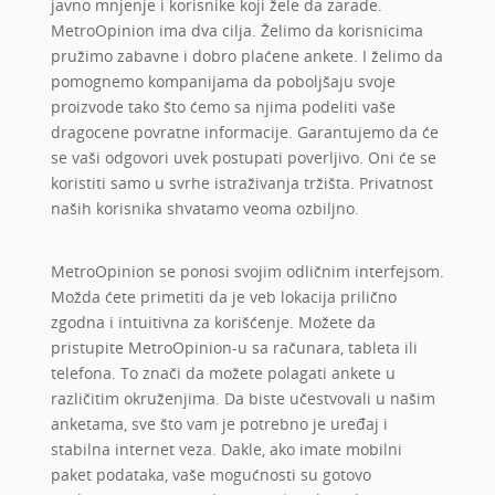
javno mnjenje i korisnike koji žele da zarade.
MetroOpinion ima dva cilja. Želimo da korisnicima
pružimo zabavne i dobro plaćene ankete. I želimo da
pomognemo kompanijama da poboljšaju svoje
proizvode tako što ćemo sa njima podeliti vaše
dragocene povratne informacije. Garantujemo da će
se vaši odgovori uvek postupati poverljivo. Oni će se
koristiti samo u svrhe istraživanja tržišta. Privatnost
naših korisnika shvatamo veoma ozbiljno.
MetroOpinion se ponosi svojim odličnim interfejsom.
Možda ćete primetiti da je veb lokacija prilično
zgodna i intuitivna za korišćenje. Možete da
pristupite MetroOpinion-u sa računara, tableta ili
telefona. To znači da možete polagati ankete u
različitim okruženjima. Da biste učestvovali u našim
anketama, sve što vam je potrebno je uređaj i
stabilna internet veza. Dakle, ako imate mobilni
paket podataka, vaše mogućnosti su gotovo