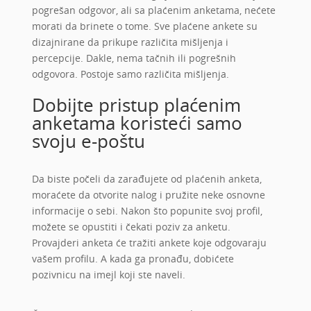
pogrešan odgovor, ali sa plaćenim anketama, nećete
morati da brinete o tome. Sve plaćene ankete su
dizajnirane da prikupe različita mišljenja i
percepcije. Dakle, nema tačnih ili pogrešnih
odgovora. Postoje samo različita mišljenja.
Dobijte pristup plaćenim
anketama koristeći samo
svoju e-poštu
Da biste počeli da zarađujete od plaćenih anketa,
moraćete da otvorite nalog i pružite neke osnovne
informacije o sebi. Nakon što popunite svoj profil,
možete se opustiti i čekati poziv za anketu.
Provajderi anketa će tražiti ankete koje odgovaraju
vašem profilu. A kada ga pronađu, dobićete
pozivnicu na imejl koji ste naveli.