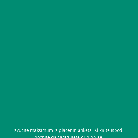
Izvucite maksimum iz plaćenih anketa. Kliknite ispod i
počnite da zarađujete duplo više.