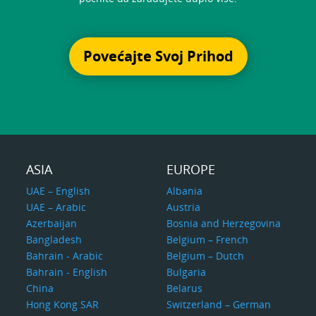
Povećajte Svoj Prihod
ASIA
EUROPE
UAE – English
Albania
UAE – Arabic
Austria
Azerbaijan
Bosnia and Herzegovina
Bangladesh
Belgium – French
Bahrain - Arabic
Belgium – Dutch
Bahrain - English
Bulgaria
China
Belarus
Hong Kong SAR
Switzerland – German