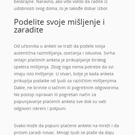
beskrajne. Naravno, ako više volite da radite iz
udobnosti svog doma, to je takođe dobar izbor.
Podelite svoje mišljenje i
zaradite
Od učesnika u anketi se traži da podele svoja
autentična razmišljanja, osećanja i iskustva. Svrha
onlajn plaćenih anketa je prikupljanje širokog
spektra mišljenja. Zbog toga nema potrebe da svi
imaju isto mišljenje. U stvari, bolje je kada anketa
prikuplja podatke od ljudi sa različitim mišljenjima.
Dakle, ne brinite o tačnim ili pogrešnim odgovorima.
Ne postoji ispravan ili pogrešan način za
popunjavanje plaćenih anketa sve dok su vaši
odgovori iskreni i potpuni.
Svako može da popuni plaćene ankete na mreži i da
pritom zaradi novac. Mnogi ljudi se plaše da daju