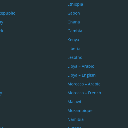
Ethiopia
Republic
Gabon
ny
Ghana
rk
Gambia
Kenya
Liberia
Lesotho
Libya – Arabic
Libya – English
Morocco – Arabic
y
Morocco – French
Malawi
Mozambique
Namibia