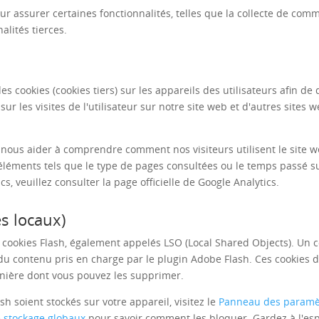
ur assurer certaines fonctionnalités, telles que la collecte de co
alités tierces.
s cookies (cookies tiers) sur les appareils des utilisateurs afin de 
ur les visites de l'utilisateur sur notre site web et d'autres sites 
our nous aider à comprendre comment nos visiteurs utilisent le sit
éléments tels que le type de pages consultées ou le temps passé s
s, veuillez consulter la page officielle de Google Analytics.
és locaux)
 cookies Flash, également appelés LSO (Local Shared Objects). Un co
du contenu pris en charge par le plugin Adobe Flash. Ces cookies di
anière dont vous pouvez les supprimer.
h soient stockés sur votre appareil, visitez le
Panneau des paramèt
 stockage globaux
pour savoir comment les bloquer. Gardez à l'espr