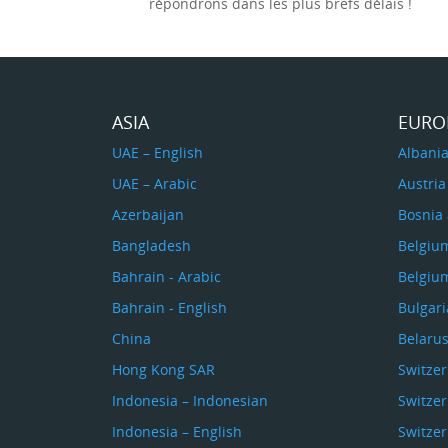
répondrons dans les plus brefs délais !
ASIA
EURO
UAE – English
Albani
UAE – Arabic
Austria
Azerbaijan
Bosnia
Bangladesh
Belgiu
Bahrain - Arabic
Belgiu
Bahrain - English
Bulgari
China
Belaru
Hong Kong SAR
Switze
Indonesia – Indonesian
Switzer
Indonesia – English
Switzer