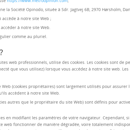
esse
https://www.metroopinion.com
;
igne la Société Opinodo, située à Sdr. Jagtvej 6B, 2970 Hørsholm, Da
i accède à notre site Web ;
r accéder à notre site Web.
ngulier comme au pluriel.
?
 web professionnels, utilise des cookies. Les cookies sont de peti
ecté que vous utilisez) lorsque vous accédez à notre site web. Les 
ite Web (cookies propriétaires) sont largement utilisés pour assure
u'ils accèdent à notre site Web.
rties autres que le propriétaire du site Web) sont définis pour activ
es en modifiant les paramètres de votre navigateur. Cependant, si 
te web fonctionner de manière dégradée, voire totalement indisponi