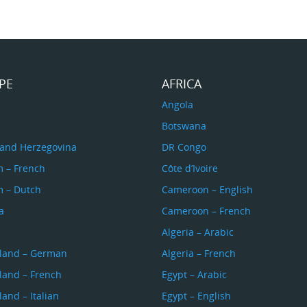
PE
AFRICA
a
Angola
Botswana
 and Herzegovina
DR Congo
m – French
Côte d’Ivoire
m – Dutch
Cameroon – English
a
Cameroon – French
s
Algeria – Arabic
rland – German
Algeria – French
land – French
Egypt – Arabic
land – Italian
Egypt – English