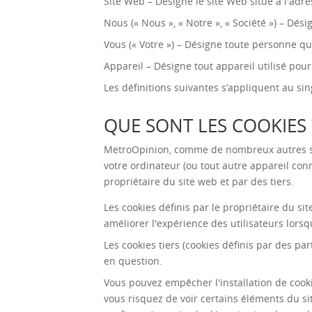
Site Web – Désigne le site Web situé à l'adr
Nous (« Nous », « Notre », « Société ») – Dés
Vous (« Votre ») – Désigne toute personne qu
Appareil – Désigne tout appareil utilisé pou
Les définitions suivantes s’appliquent au si
QUE SONT LES COOKIES 
MetroOpinion, comme de nombreux autres sites
votre ordinateur (ou tout autre appareil conn
propriétaire du site web et par des tiers.
Les cookies définis par le propriétaire du s
améliorer l'expérience des utilisateurs lorsq
Les cookies tiers (cookies définis par des pa
en question.
Vous pouvez empêcher l'installation de cooki
vous risquez de voir certains éléments du si