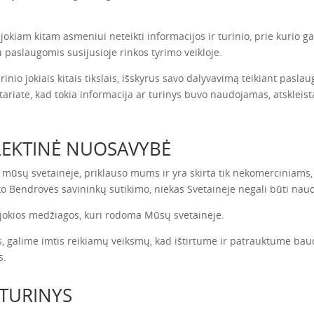
ir jokiam kitam asmeniui neteikti informacijos ir turinio, prie kurio 
 paslaugomis susijusioje rinkos tyrimo veikloje.
inio jokiais kitais tikslais, išskyrus savo dalyvavimą teikiant paslau
ariate, kad tokia informacija ar turinys buvo naudojamas, atskleist
ELEKTINĖ NUOSAVYBĖ
a mūsų svetainėje, priklauso mums ir yra skirta tik nekomerciniams
ško Bendrovės savininkų sutikimo, niekas Svetainėje negali būti nau
 jokios medžiagos, kuri rodoma Mūsų svetainėje.
as, galime imtis reikiamų veiksmų, kad ištirtume ir patrauktume ba
s.
TURINYS