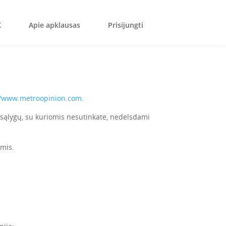
K
Apie apklausas
Prisijungti
//www.metroopinion.com
.
 sąlygų, su kuriomis nesutinkate, nedelsdami
mis.