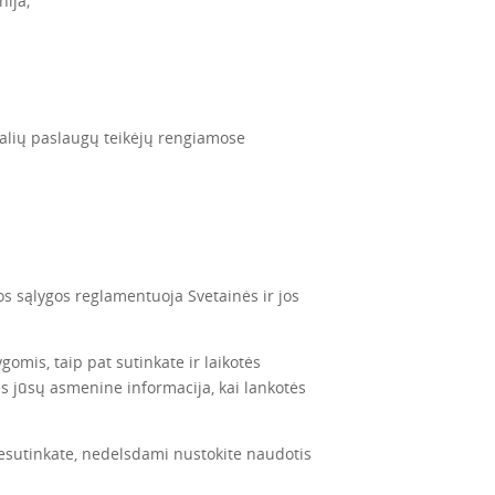
nija;
šalių paslaugų teikėjų rengiamose
s sąlygos reglamentuoja Svetainės ir jos
is, taip pat sutinkate ir laikotės
 jūsų asmenine informacija, kai lankotės
 nesutinkate, nedelsdami nustokite naudotis