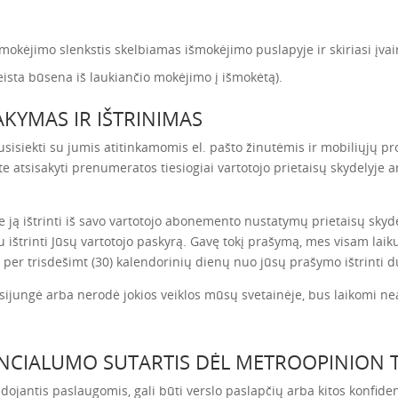
mokėjimo slenkstis skelbiamas išmokėjimo puslapyje ir skiriasi įvai
sta būsena iš laukiančio mokėjimo į išmokėtą).
KYMAS IR IŠTRINIMAS
usisiekti su jumis atitinkamomis el. pašto žinutėmis ir mobiliųjų p
te atsisakyti prenumeratos tiesiogiai vartotojo prietaisų skydelyje
lite ją ištrinti iš savo vartotojo abonemento nustatymų prietaisų sky
ištrinti Jūsų vartotojo paskyrą. Gavę tokį prašymą, mes visam laikui
 per trisdešimt (30) kalendorinių dienų nuo jūsų prašymo ištrinti 
isijungė arba nerodė jokios veiklos mūsų svetainėje, bus laikomi nea
ENCIALUMO SUTARTIS DĖL METROOPINION 
naudojantis paslaugomis, gali būti verslo paslapčių arba kitos konfid