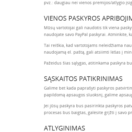
pvz.: daugiau nei vienos premijos/atlygio į
VIENOS PASKYROS APRIBOJI
Mūsų vartotojai gali naudotis tik viena pasky
naudojate savo PayPal paskyrai. Atminkite, kad
Tai reiškia, kad vartotojams neleidžiama naud
naudojamą el. paštą, gali atsiimti lėšas į min
Pažeidus šias sąlygas, atitinkama paskyra bus
SĄSKAITOS PATIKRINIMAS
Galime bet kada paprašyti paskyros patvirtin
papildomą apsaugos sluoksnį, galime apsaug
Jei jūsų paskyra bus pasirinkta paskyros patv
procesas bus baigtas, galėsite grįžti į savo p
ATLYGINIMAS