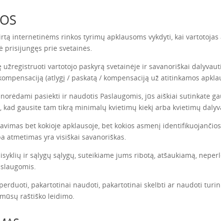
GOS
irtą internetinėms rinkos tyrimų apklausoms vykdyti, kai vartotoja
ė prisijungęs prie svetainės.
užregistruoti vartotojo paskyrą svetainėje ir savanoriškai dalyvaut
 kompensaciją (atlygį / paskatą / kompensaciją už atitinkamos apkl
orėdami pasiekti ir naudotis Paslaugomis, jūs aiškiai sutinkate ga
 kad gausite tam tikrą minimalų kvietimų kiekį arba kvietimų dalyv
vavimas bet kokioje apklausoje, bet kokios asmenį identifikuojančios
a atmetimas yra visiškai savanoriškas.
aisyklių ir sąlygų sąlygų, suteikiame jums ribotą, atšaukiamą, neper
aslaugomis.
, perduoti, pakartotinai naudoti, pakartotinai skelbti ar naudoti turini
e mūsų raštiško leidimo.