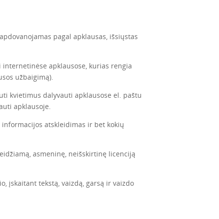
s apdovanojamas pagal apklausas, išsiųstas
i internetinėse apklausose, kurias rengia
ausos užbaigimą).
uti kvietimus dalyvauti apklausose el. paštu
auti apklausoje.
 informacijos atskleidimas ir bet kokių
leidžiamą, asmeninę, neišskirtinę licenciją
o, įskaitant tekstą, vaizdą, garsą ir vaizdo