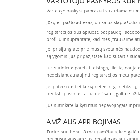
VARTOTOJO PASKYROS KŪR
Vartotojo paskyra paprastai sukuriama mums
Jūsų el. pašto adresas, unikalus slaptažodis 
registracijos puslapiuose paspaudę Facebook
profiliu ir suprantate, kad mes įtrauksime at
Jei prisijungiate prie mūsų svetainės naudod
sąlygomis, jūs pripažįstate, kad sutartis suda
Jūs sutinkate pateikti teisingą, tikslią, nauja
nedelsiant atnaujinti registracijos metu pateik
Jei pateikiate bet kokią neteisingą, netikslią
netiksli, pasenusi arba neišsami, galime užda
Jūs sutinkate laikyti mus nepavojingais ir pr
AMŽIAUS APRIBOJIMAS
Turite būti bent 18 metų amžiaus, kad galėtu
nei nustatytas amžius, reikalingas sutikimui 