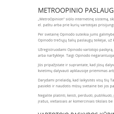
METROOPINIO PASLAU
„MetroOpinion“ siūlo internetinę sistemą, sk
el. paštu arba prie kurių vartotojas prisijung
Per svetainę Opinodo suteikia jums galimybę 
Opinodo trečiųjų šalių paslaugų teikėjai, už
Užregistruodami Opinodo vartotojo paskyrą, n
arba naršyklėje. Taigi Opinodo negarantuoja,
Jūs pripažįstate ir suprantate, kad jūsų daly
kvietimų dalyvauti apklausoje priėmimas arb
Darydami prielaidą, kad laikysitės visų šių T
pasiekti ir naudotis mūsų svetaine bei jos p
Negalite platinti, keisti, perduoti, publikuoti
įrašus, viešaisiais ar komerciniais tikslais b