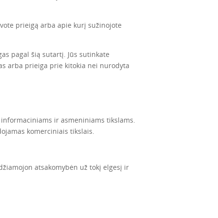
gavote prieigą arba apie kurį sužinojote
gas pagal šią sutartį. Jūs sutinkate
as arba prieiga prie kitokia nei nurodyta
, informaciniams ir asmeniniams tikslams.
dojamas komerciniais tikslais.
udžiamojon atsakomybėn už tokį elgesį ir