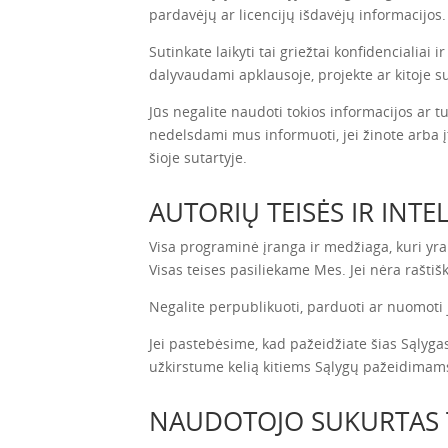
pardavėjų ar licencijų išdavėjų informacijos.
Sutinkate laikyti tai griežtai konfidencialiai 
dalyvaudami apklausoje, projekte ar kitoje su
Jūs negalite naudoti tokios informacijos ar tur
nedelsdami mus informuoti, jei žinote arba įt
šioje sutartyje.
AUTORIŲ TEISĖS IR INT
Visa programinė įranga ir medžiaga, kuri yr
Visas teises pasiliekame Mes. Jei nėra rašti
Negalite perpublikuoti, parduoti ar nuomoti
Jei pastebėsime, kad pažeidžiate šias Sąlyg
užkirstume kelią kitiems Sąlygų pažeidimam
NAUDOTOJO SUKURTAS 