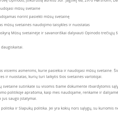
ovę Opinodo, įsikūrusią adresu Sdr. Jagtvej 6B, 2970 Hørsholm, Da
 naudojasi mūsų svetaine
naudojamas norint pasiekti mūsų svetainę
s mūsų svetainės naudojimo taisykles ir nuostatas
askyrą Mūsų svetainėje ir savanoriškai dalyvauti Opinodo trečiųjų 
k daugiskaitai.
 visiems asmenims, kurie pasiekia ir naudojasi mūsų svetaine. Šio
es ir nuostatas, kurių turi laikytis šios svetainės vartotojai.
vetaine sutinkate su visomis šiame dokumente išvardytomis sąlygom
umo politikoje aprašoma, kaip mes naudojame, renkame ir dalijamės
p jus saugo įstatymai.
politika
ir
Slapukų politika
. Jei yra kokių nors sąlygų, su kuriomis