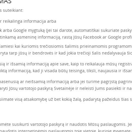
IMAS
 suteikiant:
ir reikalinga informacija arba
 arba Google mygtuką (jei tai darote, automatiškai sukuriate pasky
itinkamą asmeninę informaciją, rastą Jūsų Facebook ar Google profil
amiesi kai kuriomis trečiosiomis šalimis prieinamomis programomis,
ryta tarp jūsų ir bendrovės ir kad jokia trečioji šalis nedalyvauja šio
usią ir išsamią informaciją apie save, kaip to reikalauja mūsų registr
tą informaciją, kad ji visada būtų teisinga, tiksli, naujausia ir išsa
, pasenusią ar neišsamią informaciją arba jei turime pagrįstą pagrindą
ryti Jūsų vartotojo paskyrą Svetainėje ir neleisti Jums pasiekti ir 
isiimate visą atsakomybę už bet kokią žalą, padarytą pažeidus šias 
mėte susikurti vartotojo paskyrą ir naudotis Mūsų paslaugomis. Jei
naudotis internetinėmis paslaugomis toje vietoje, kurioje gyvenate (