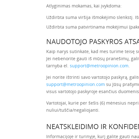
Atlyginimas mokamas, kai įvykdoma:
Uždirbta suma viršija išmokėjimo slenkstį. Iš
Uždirbta suma patvirtinama mokėjimui (pakei
NAUDOTOJO PASKYROS ATSA
Kaip narys sutinkate, kad mes turime teisę s
Jei nebenorite gauti iš mūsų pranešimų, gali
tarnyba el.
support@metroopinion.com
.
Jei norite ištrinti savo vartotojo paskyrą, ga
support@metroopinion.com
su Jūsų prašymu 
visus vartotojo paskyroje esančius duomenis
Vartotojai, kurie per šešis (6) mėnesius nepr
nuliui/tuščia/negaliojanti.
NEATSKLEIDIMO IR KONFID
Informacijoje ir turinyje, kurį galite gauti 