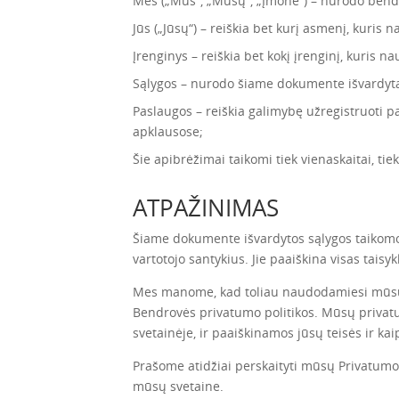
Mes („Mūs“, „Mūsų“, „Įmonė“) – nurodo bendr
Jūs („Jūsų“) – reiškia bet kurį asmenį, kuris
Įrenginys – reiškia bet kokį įrenginį, kuris 
Sąlygos – nurodo šiame dokumente išvardyta
Paslaugos – reiškia galimybę užregistruoti p
apklausose;
Šie apibrėžimai taikomi tiek vienaskaitai, tie
ATPAŽINIMAS
Šiame dokumente išvardytos sąlygos taikomos
vartotojo santykius. Jie paaiškina visas taisykl
Mes manome, kad toliau naudodamiesi mūsų s
Bendrovės privatumo politikos. Mūsų privat
svetainėje, ir paaiškinamos jūsų teisės ir kai
Prašome atidžiai perskaityti mūsų
Privatumo 
mūsų svetaine.