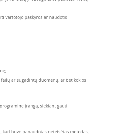
ti vartotojo paskyros ar naudotis
nę;
ų failų ar sugadintų duomenų, ar bet kokios
programinę įrangą, siekiant gauti
i, kad buvo panaudotas neteisėtas metodas,