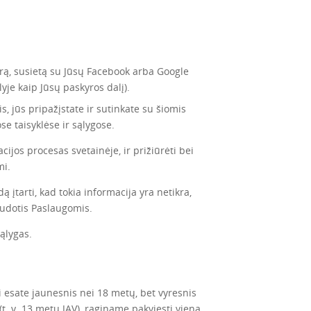
rą, susietą su Jūsų Facebook arba Google
yje kaip Jūsų paskyros dalį).
 jūs pripažįstate ir sutinkate su šiomis
se taisyklėse ir sąlygose.
acijos procesas svetainėje, ir prižiūrėti bei
mi.
 įtarti, kad tokia informacija yra netikra,
naudotis Paslaugomis.
sąlygas.
 esate jaunesnis nei 18 metų, bet vyresnis
t. y. 13 metų JAV), raginame pakviesti vieną