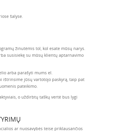
riose šalyse.
rogramų žinutėmis tol, kol esate mūsų narys.
 arba susisiekę su mūsų klientų aptarnavimo
delio arba parašyti mums el.
 ištrinsime jūsų vartotojo paskyrą, taip pat
duomenis pateikimo.
ktyviais, o uždirbtų taškų vertė bus lygi
TYRIMŲ
encialios ar nuosavybės teise priklausančios