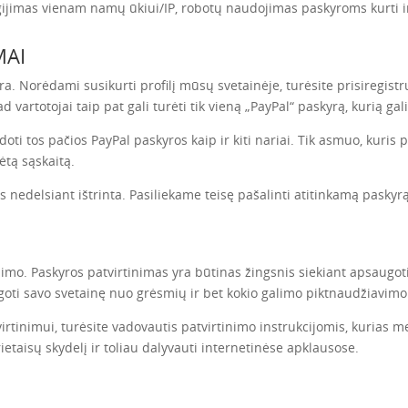
sigijimas vienam namų ūkiui/IP, robotų naudojimas paskyroms kurti 
MAI
ra. Norėdami susikurti profilį mūsų svetainėje, turėsite prisiregist
 vartotojai taip pat gali turėti tik vieną „PayPal“ paskyrą, kurią gali
oti tos pačios PayPal paskyros kaip ir kiti nariai. Tik asmuo, kuris
ėtą sąskaitą.
 nedelsiant ištrinta. Pasiliekame teisę pašalinti atitinkamą paskyr
imo. Paskyros patvirtinimas yra būtinas žingsnis siekiant apsaugoti
oti savo svetainę nuo grėsmių ir bet kokio galimo piktnaudžiavimo
irtinimui, turėsite vadovautis patvirtinimo instrukcijomis, kurias 
rietaisų skydelį ir toliau dalyvauti internetinėse apklausose.