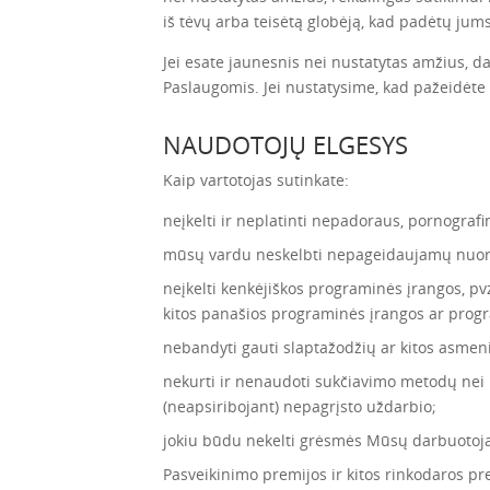
iš tėvų arba teisėtą globėją, kad padėtų jums
Jei esate jaunesnis nei nustatytas amžius, d
Paslaugomis. Jei nustatysime, kad pažeidėt
NAUDOTOJŲ ELGESYS
Kaip vartotojas sutinkate:
neįkelti ir neplatinti nepadoraus, pornografi
mūsų vardu neskelbti nepageidaujamų nuoro
neįkelti kenkėjiškos programinės įrangos, pv
kitos panašios programinės įrangos ar progr
nebandyti gauti slaptažodžių ar kitos asmeni
nekurti ir nenaudoti sukčiavimo metodų nei 
(neapsiribojant) nepagrįsto uždarbio;
jokiu būdu nekelti grėsmės Mūsų darbuoto
Pasveikinimo premijos ir kitos rinkodaros 