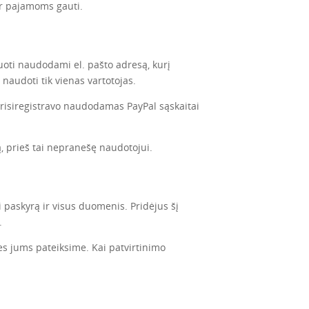
ir pajamoms gauti.
ruoti naudodami el. pašto adresą, kurį
 naudoti tik vienas vartotojas.
 prisiregistravo naudodamas PayPal sąskaitai
ą, prieš tai nepranešę naudotojui.
 paskyrą ir visus duomenis. Pridėjus šį
.
mes jums pateiksime. Kai patvirtinimo