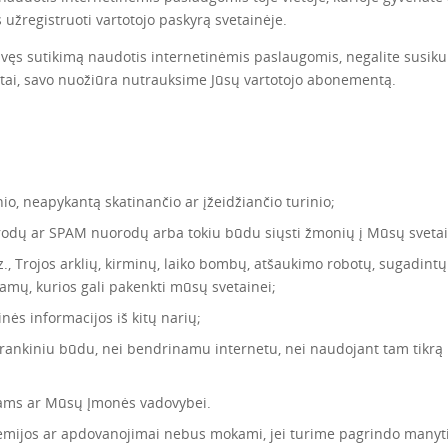
 užregistruoti vartotojo paskyrą svetainėje.
avęs sutikimą naudotis internetinėmis paslaugomis, negalite susikur
e tai, savo nuožiūra nutrauksime Jūsų vartotojo abonementą.
nio, neapykantą skatinančio ar įžeidžiančio turinio;
dų ar SPAM nuorodų arba tokiu būdu siųsti žmonių į Mūsų svetai
z., Trojos arklių, kirminų, laiko bombų, atšaukimo robotų, sugadint
amų, kurios gali pakenkti mūsų svetainei;
nės informacijos iš kitų narių;
rankiniu būdu, nei bendrinamu internetu, nei naudojant tam tikrą 
jams ar Mūsų Įmonės vadovybei.
premijos ar apdovanojimai nebus mokami, jei turime pagrindo manyt