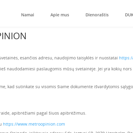
Namai
Apie mus
Dienoraštis
DU
PINION
 svetainės, esančios adresu, naudojimo taisyklės ir nuostatai
https:
rieš naudodamiesi paslaugomis mūsų svetainėje. Jei yra kokių nors
me, kad sutinkate su visomis šiame dokumente išvardytomis sąlygo
 raide, apibrėžiami pagal šiuos apibrėžimus.
su
https://www.metroopinion.com