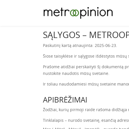
SĄLYGOS – METROO
Paskutinį kartą atnaujinta: 2025-06-23.
Šiose taisyklėse ir sąlygose išdėstytos mūsų
Prašome atidžiai perskaityti šį dokumentą p
nustokite naudotis mūsų svetaine.
Ir toliau naudodamiesi mūsų svetaine mano
APIBRĖŽIMAI
Žodžiai, kurių pirmoji raidė rašoma didžiąja
Tinklalapis – nurodo svetainę, esančią adre