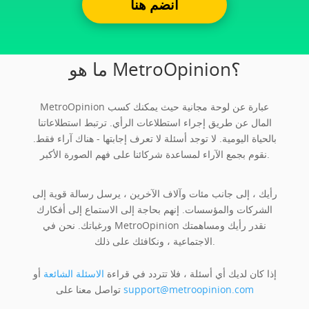
انضم هنا
ما هو MetroOpinion؟
MetroOpinion عبارة عن لوحة مجانية حيث يمكنك كسب
المال عن طريق إجراء استطلاعات الرأي. ترتبط استطلاعاتنا
بالحياة اليومية. لا توجد أسئلة لا تعرف إجابتها - هناك آراء فقط.
نقوم بجمع الآراء لمساعدة شركائنا على فهم الصورة الأكبر.
رأيك ، إلى جانب مئات وآلاف الآخرين ، يرسل رسالة قوية إلى
الشركات والمؤسسات. إنهم بحاجة إلى الاستماع إلى أفكارك
ورغباتك. نحن في MetroOpinion نقدر رأيك ومساهمتك
الاجتماعية ، ونكافئك على ذلك.
إذا كان لديك أي أسئلة ، فلا تتردد في قراءة
الاسئلة الشائعة
أو
support@metroopinion.com
تواصل معنا على