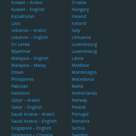
Kuwait – Arabic
Croatia
Kuwait – English
Hungary
Kazakhstan
Ireland
Laos
Iceland
Lebanon – Arabic
Italy
Lebanon – English
Lithuania
Sri Lanka
Luxembourg
Myanmar
Luxembourg
Malaysia – English
Latvia
Malaysia – Malay
Moldova
Oman
Montenegro
Philippines
Macedonia
Pakistan
Malta
Palestine
Netherlands
Qatar – Arabic
Norway
Qatar – English
Poland
Saudi Arabia – Arabic
Portugal
Saudi Arabia – English
Romania
Singapore – English
Serbia
Singapore – Chinese
Sweden