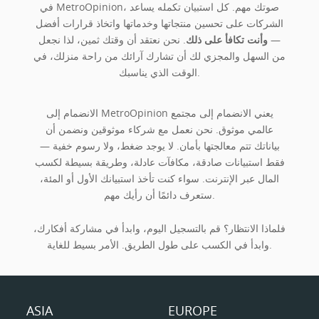
في MetroOpinion، صوتك مهم. كل استبيان تكمله يساعد
الشركات على تحسين منتجاتها وخدماتها واتخاذ قرارات أفضل
—
وأنت تكافأ على ذلك
. نحن نعتقد أن وقتك ثمين، لذا نجعل
من السهل والمجزي لك أن تشارك آرائك من راحة منزلك، في
الوقت الذي يناسبك.
الانضمام إلى MetroOpinion يعني الانضمام إلى مجتمع
عالمي موثوق. نحن نعمل مع شركاء موثوقين ونضمن أن
بياناتك تتم معالجتها بأمان. لا يوجد ضغط، ولا رسوم خفية —
فقط استبيانات صادقة، مكافآت عادلة، وطريقة بسيطة لكسب
المال عبر الإنترنت. سواء كنت تأخذ استبيانك الأول أو المئة،
ستعرف دائمًا أن رأيك مهم.
فلماذا الانتظار؟ قم بالتسجيل اليوم، وابدأ في مشاركة أفكارك،
وابدأ في الكسب على طول الطريق. الأمر بسيط للغاية.
ASIA
EUROPE