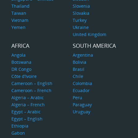
Thailand
Slovenia
Taiwan
Slovakia
Vietnam
Turkey
Yemen
Ukraine
United Kingdom
AFRICA
SOUTH AMERICA
Angola
Argentina
Botswana
Bolivia
DR Congo
Brasil
Côte d’Ivoire
Chile
Cameroon – English
Colombia
Cameroon – French
Ecuador
Algeria – Arabic
Peru
Algeria – French
Paraguay
Egypt – Arabic
Uruguay
Egypt – English
Ethiopia
Gabon