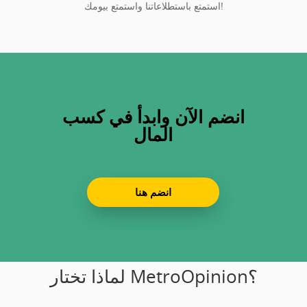
استمتع باستطلاعاتنا واستمتع بيومك!
انضم الآن وابدأ في كسب
المال
انضم هنا
لماذا تختار MetroOpinion؟