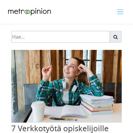
7 Verkkotyötä opiskelijoille