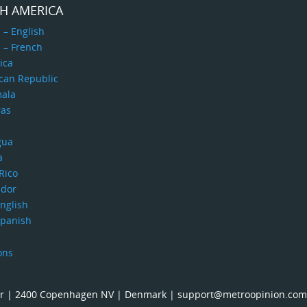
H AMERICA
 – English
 – French
ica
can Republic
ala
as
gua
a
Rico
ador
nglish
Spanish
ons
loor | 2400 Copenhagen NV | Denmark | support@metroopinion.com