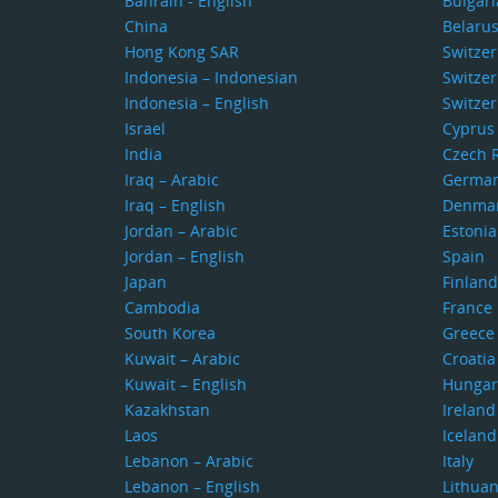
Bahrain - English
Bulgari
China
Belaru
Hong Kong SAR
Switze
Indonesia – Indonesian
Switzer
Indonesia – English
Switzer
Israel
Cyprus
India
Czech 
Iraq – Arabic
Germa
Iraq – English
Denma
Jordan – Arabic
Estonia
Jordan – English
Spain
Japan
Finland
Cambodia
France
South Korea
Greece
Kuwait – Arabic
Croatia
Kuwait – English
Hungar
Kazakhstan
Ireland
Laos
Iceland
Lebanon – Arabic
Italy
Lebanon – English
Lithuan