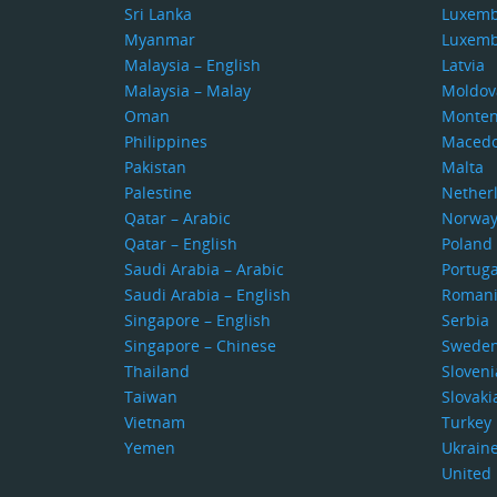
Sri Lanka
Luxem
Myanmar
Luxem
Malaysia – English
Latvia
Malaysia – Malay
Moldov
Oman
Monten
Philippines
Macedo
Pakistan
Malta
Palestine
Nether
Qatar – Arabic
Norwa
Qatar – English
Poland
Saudi Arabia – Arabic
Portuga
Saudi Arabia – English
Roman
Singapore – English
Serbia
Singapore – Chinese
Swede
Thailand
Sloveni
Taiwan
Slovaki
Vietnam
Turkey
Yemen
Ukrain
United