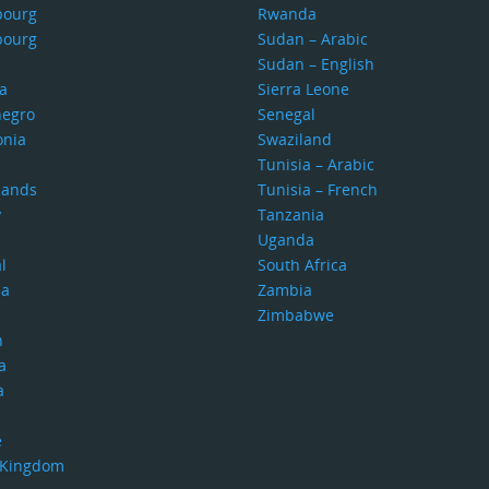
bourg
Rwanda
bourg
Sudan – Arabic
Sudan – English
a
Sierra Leone
egro
Senegal
nia
Swaziland
Tunisia – Arabic
lands
Tunisia – French
y
Tanzania
Uganda
l
South Africa
ia
Zambia
Zimbabwe
n
a
a
e
 Kingdom