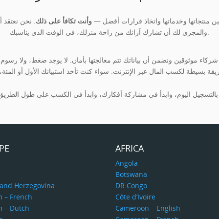
لى تحسين منتجاتها وخدماتها واتخاذ قرارات أفضل —
وأنت تكافأ على ذلك
. نحن نعتقد 
والمجزي لك أن تشارك آرائك من راحة منزلك، في الوقت الذي يناسبك.
PE
AFRICA
a
Angola
Botswana
 and Herzegovina
DR Congo
m – French
Côte d’Ivoire
m – Dutch
Cameroon – English