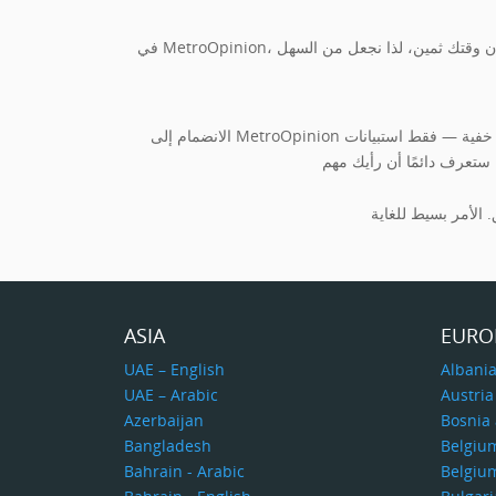
أن وقتك ثمين، لذا نجعل من السهل
الانضمام إلى MetroOpinion يعني الانضمام إلى مجتمع عالمي موثوق. نحن نعمل مع شركاء موثوقين ونضمن أن بياناتك تتم معالجتها بأمان. لا يوجد ضغط، ولا رسوم خفية — فقط استبيانات
ASIA
EURO
UAE – English
Albani
UAE – Arabic
Austria
Azerbaijan
Bosnia
Bangladesh
Belgiu
Bahrain - Arabic
Belgiu