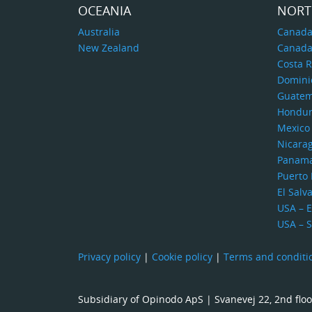
OCEANIA
NORT
Australia
Canada
New Zealand
Canada
Costa R
Domini
Guatem
Hondur
Mexico
Nicara
Panam
Puerto 
El Salv
USA – E
USA – 
Privacy policy
|
Cookie policy
|
Terms and conditi
Subsidiary of Opinodo ApS | Svanevej 22, 2nd f