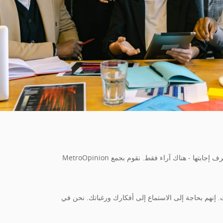
MetroOpinion عبارة عن لوحة مجانية حيث يمكنك كسب المال عن طريق إجراء استطلاعات الرأي. ترتبط استطلاعاتنا بالحياة اليومية. لا توجد أسئلة لا تعرف إجابتها - هناك آراء فقط. نقوم بجمع
ى أفكارك ورغباتك. نحن في MetroOpinion نقدر رأيك ومساهمتك الاجتماعية ،