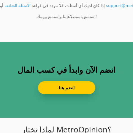
support@met
أو تواصل معنا على
إذا كان لديك أي أسئلة ، فلا تتردد في قراءة
الاسئلة الشائعة
استمتع باستطلاعاتنا واستمتع بيومك!
انضم الآن وابدأ في كسب المال
انضم هنا
لماذا تختار MetroOpinion؟