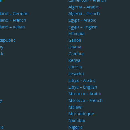
a
Cameroon – French
s
Algeria – Arabic
rland – German
Algeria – French
land – French
Egypt – Arabic
land – Italian
Egypt – English
Ethiopia
Republic
Gabon
ny
Ghana
rk
Gambia
Kenya
Liberia
Lesotho
Libya – Arabic
Libya – English
Morocco – Arabic
y
Morocco – French
Malawi
Mozambique
Namibia
ia
Nigeria