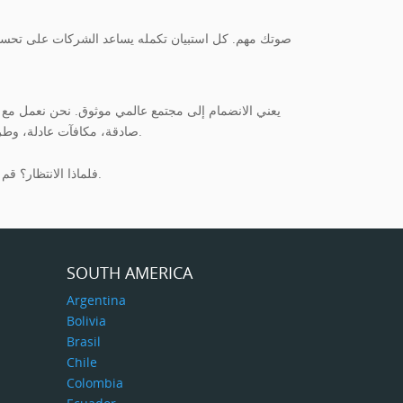
في MetroOpinion، صوتك مهم. كل استبيان تكمله يساعد الشركات ع
صادقة، مكافآت عادلة، وطريقة بسيطة لكسب المال عبر الإنترنت. سواء كنت تأخذ استبيانك الأول أو المئة، ستعرف دائمًا أن رأيك مهم.
فلماذا الانتظار؟ قم بالتسجيل اليوم، وابدأ في مشاركة أفكارك، وابدأ في الكسب على طول الطريق. الأمر بسيط للغاية.
SOUTH AMERICA
Argentina
Bolivia
Brasil
Chile
Colombia