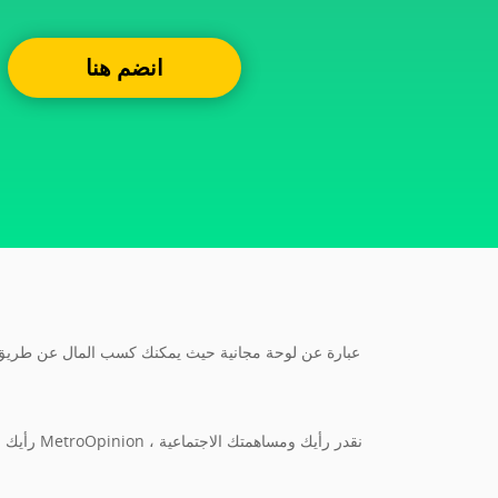
انضم هنا
رأيك ، 