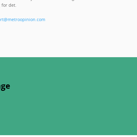
for det.
rt@metroopinion.com
nge