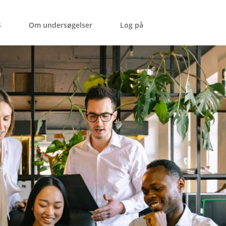
S
Om undersøgelser
Log på