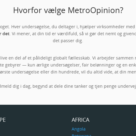
Hvorfor vælge MetroOpinion?
et. Hver undersøgelse, du deltager i, hjælper virksomheder med a
r det
. Vi mener, at din tid er værdifuld, så vi gør det nemt og giv
det passer dig.
ve en del af et pålideligt globalt fællesskab. Vi arbejder sammen 
ulte gebyrer — kun ærlige undersøgelser, fair belønninger og en e
første undersøgelse eller din hundrede, vil du altid vide, at din men
ilmeld dig i dag, begynd at dele dine tanker og tjen penge undervejs
PE
AFRICA
a
Angola
Botswana