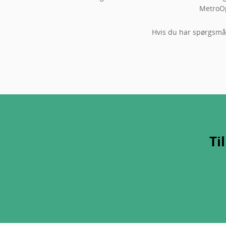
MetroOp
Hvis du har spørgsmål
Ti