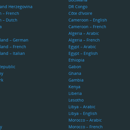
 and Herzegovina
DR Congo
m – French
Côte d’Ivoire
m – Dutch
Cameroon – English
a
Cameroon – French
s
Algeria – Arabic
rland – German
Algeria – French
land – French
Egypt – Arabic
land – Italian
Egypt – English
Ethiopia
Republic
Gabon
ny
Ghana
rk
Gambia
Kenya
Liberia
Lesotho
Libya – Arabic
Libya – English
Morocco – Arabic
y
Morocco – French