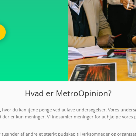
Hvad er MetroOpinion?
 hvor du kan tjene penge ved at lave undersøgelser. Vores undersøg
 der er kun meninger. Vi indsamler meninger for at hjælpe vores pa
nder af andre et stærkt budskab til virksomheder og organisationer