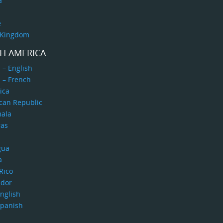
a
e
 Kingdom
H AMERICA
 – English
 – French
ica
can Republic
ala
as
gua
a
Rico
ador
nglish
Spanish