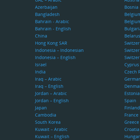
Azerbaijan
Bosnia
Bangladesh
Belgiu
Bahrain - Arabic
Belgiu
Bahrain - English
Bulgari
China
Belaru
Hong Kong SAR
Switze
Indonesia – Indonesian
Switzer
Indonesia – English
Switzer
Israel
Cyprus
India
Czech 
Iraq – Arabic
Germa
Iraq – English
Denma
Jordan – Arabic
Estonia
Jordan – English
Spain
Japan
Finland
Cambodia
France
South Korea
Greece
Kuwait – Arabic
Croatia
Kuwait – English
Hungar