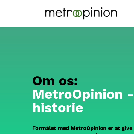
Om os:
MetroOpinion -
historie
Formålet med MetroOpinion er at give 