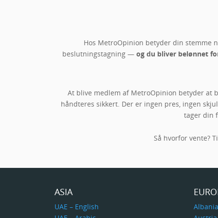
Hos MetroOpinion betyder din stemme nog
beslutningstagning —
og du bliver belønnet fo
At blive medlem af MetroOpinion betyder at bli
håndteres sikkert. Der er ingen pres, ingen skj
tager din 
Så hvorfor vente? T
ASIA
EURO
UAE – English
Albani
UAE – Arabic
Austria