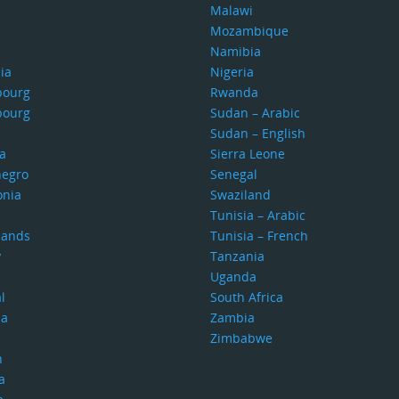
Malawi
Mozambique
Namibia
ia
Nigeria
bourg
Rwanda
bourg
Sudan – Arabic
Sudan – English
a
Sierra Leone
egro
Senegal
nia
Swaziland
Tunisia – Arabic
lands
Tunisia – French
y
Tanzania
Uganda
l
South Africa
ia
Zambia
Zimbabwe
n
a