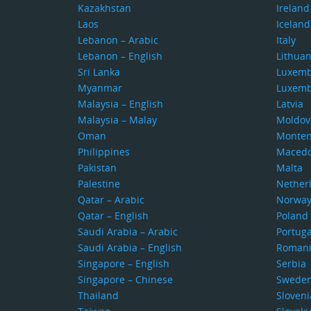
Kazakhstan
Ireland
Laos
Iceland
Lebanon – Arabic
Italy
Lebanon – English
Lithuan
Sri Lanka
Luxem
Myanmar
Luxem
Malaysia – English
Latvia
Malaysia – Malay
Moldov
Oman
Monten
Philippines
Macedo
Pakistan
Malta
Palestine
Nether
Qatar – Arabic
Norwa
Qatar – English
Poland
Saudi Arabia – Arabic
Portuga
Saudi Arabia – English
Roman
Singapore – English
Serbia
Singapore – Chinese
Swede
Thailand
Sloveni