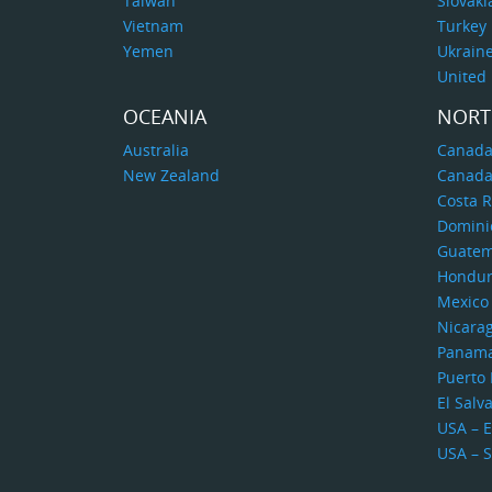
Taiwan
Slovaki
Vietnam
Turkey
Yemen
Ukrain
United
OCEANIA
NORT
Australia
Canada
New Zealand
Canada
Costa R
Domini
Guatem
Hondur
Mexico
Nicara
Panam
Puerto 
El Salv
USA – E
USA – 