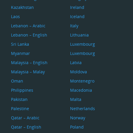
Kazakhstan
Ireland
Laos
Iceland
Lebanon – Arabic
Italy
Lebanon – English
Lithuania
Sri Lanka
Luxembourg
Myanmar
Luxembourg
Malaysia – English
Latvia
Malaysia – Malay
Moldova
Oman
Montenegro
Philippines
Macedonia
Pakistan
Malta
Palestine
Netherlands
Qatar – Arabic
Norway
Qatar – English
Poland