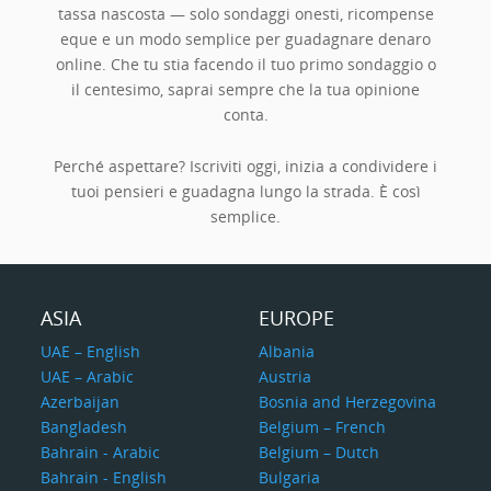
tassa nascosta — solo sondaggi onesti, ricompense
eque e un modo semplice per guadagnare denaro
online. Che tu stia facendo il tuo primo sondaggio o
il centesimo, saprai sempre che la tua opinione
conta.
Perché aspettare? Iscriviti oggi, inizia a condividere i
tuoi pensieri e guadagna lungo la strada. È così
semplice.
ASIA
EUROPE
UAE – English
Albania
UAE – Arabic
Austria
Azerbaijan
Bosnia and Herzegovina
Bangladesh
Belgium – French
Bahrain - Arabic
Belgium – Dutch
Bahrain - English
Bulgaria