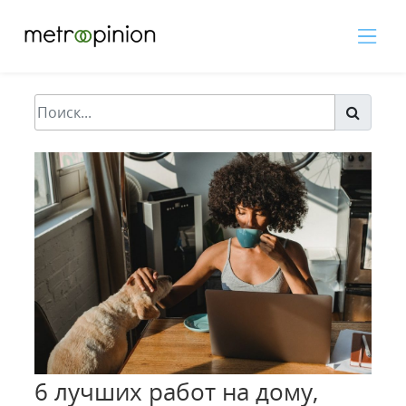
6 лучших работ на дому,