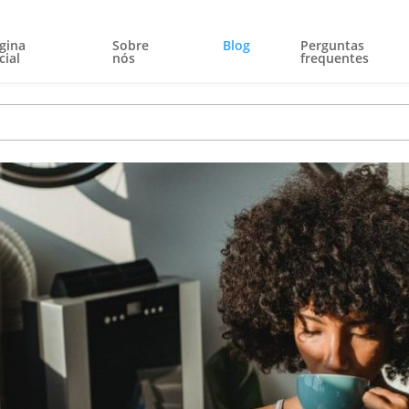
gina
Sobre
Blog
Perguntas
cial
nós
frequentes