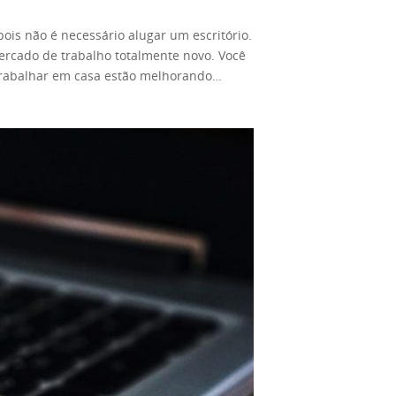
ois não é necessário alugar um escritório.
ercado de trabalho totalmente novo. Você
trabalhar em casa estão melhorando
um freelancer e trabalhar em casa com
prepare seu computador, configure um
cê consegue ler e digitar, você consegue.
rma de anúncio de emprego e encontrará
onde estiver. Esteja em casa ou na praia,
is de fazer e exigem pouca habilidade,
 um formato para outro não é muito
ão e redação de conteúdo ajudam a atrair
scrita em inglês. Se você estiver
ilidades em Search Engine Optimization o
s de escrita que iremos mencionar aqui.
oas para fins de marketing. Prós: Contras:
 Se a resposta for sim, então a redação
screverá críticas para um jornal ou revista
avras os pensamentos de outras pessoas.