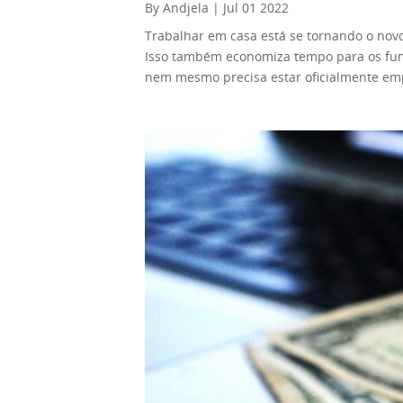
By Andjela | Jul 01 2022
Trabalhar em casa está se tornando o novo
Isso também economiza tempo para os funci
nem mesmo precisa estar oficialmente em
nossas vidas. Para começar a fazer um tr
facilidade. Tudo o que você precisa é de
home office produtivo e vamos começar. In
Trabalhos de entrada de dados também são
uma tonelada de empregos de entrada de d
você pode inserir dados. A desvantagem é
você não receberá muito por eles. Além di
empolgante. Prós: Contras: A maioria dos
clientes para os sites de seus clientes. Pa
escrevendo em outro idioma, precisará te
ajudará a conseguir um emprego melhor. Po
Ele ainda tem a palavra “cópia” no nome. N
Você tem uma opinião independente do as
de revisões é o trabalho para você. Esse t
específica. Não, você escreverá seus come