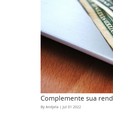
Se alguém deseja criar um livro, mas não 
expresse de forma criativa e exiba suas hab
escrever sobre qualquer coisa em seu blog
tenha muito conteúdo. Além disso, será ma
pessoas não lerão seu blog se você não so
marketing são prolíficos atualmente. Par
seu cliente é o que ajuda a vendê-lo. E h
permitem que você faça exatamente isso. 
Os contras dos empregos de marketing: O
fornecerão uma renda estável, proporciona
algumas menções honrosas:
Complemente sua renda 
By Andjela | Jul 01 2022