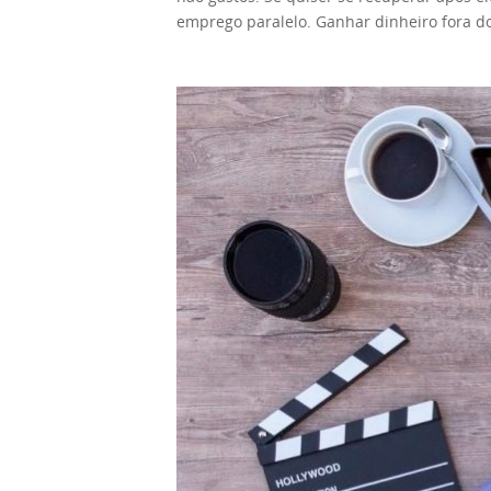
no seu site, existem outros meios de gan
emprego paralelo. Ganhar dinheiro fora do 
Existem muitas empresas que gostariam de
encontrar o certo para você. Fizemos uma
potencialmente mais lucrativos, uma vez 
Fazer e manter um blog é uma das tarefas
é realmente bom é que esse método se apl
começar, apesar do que algumas pessoas p
entanto, para este método específico, você
qualquer coisa! Contanto que você goste d
uma tarefa impossível. Já faz algum tempo
começar, ganhar dinheiro com o seu blog
originais e aumenta o público. Com visuali
comece, há muitas opções para ganhar din
aparecerão em seus vídeos. Além dos próp
quer ter o trabalho de criar seu próprio b
pagas independentes e financiamento cole
comerciais ou de marketing. A desvantage
determinada quantia ou solicitar um tipo 
que escreva sobre os tópicos que você gos
conteúdo for interessante o suficiente, v
Escrever ebooks se tornou muito popular e
extremamente alta e você precisa ter um 
Você pode escrever de qualquer lugar, o q
YouTube pode lhe render um dinheiro decen
trabalho muito mais fácil. Ensinar criança
sociais são considerados por alguns como
os tutores online estão em alta demanda.
se de que primeiro você precisa aumentar
trabalhará com alunos mais jovens. Mas, s
também oferece monetização de vídeo, mas
alguns desafios, no entanto. Você precisa
dezenas de milhares de seguidores, ele po
para um trabalho que fazem apenas nos fins de se
forma legítima de complementar sua rend
quase os mesmos de qualquer trabalho de 
fazer tarefas básicas, as pesquisas onlin
inglês online. Portanto, se você for um fa
complexo. E embora você não fique rico c