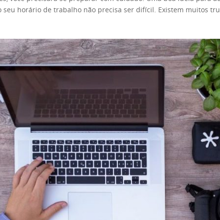
har dinheiro. Além de optar por opções de grandes empresas de tec
seu horário de trabalho não precisa ser difícil. Existem muitos tr
 promover. Se você aumentar o público do seu site, poderá cobra
 lista das melhores maneiras de ganhar dinheiro no fim de seman
que os pagamentos são diretos. Não há serviços intermediários qu
 mais comuns que as pessoas escolhem fazer como uma atividade se
ica a quase tudo. Não importa o tema do seu site, alguém vai que
ensam. Você precisa de um laptop e algum tempo livre durante o
 precisará de um público maior. E isso leva tempo para crescer. Mas
o assunto e tenha algum conhecimento sobre ele, você está pronto 
 que as pessoas ganham com o YouTube. A ideia geral é bastante s
 demora um pouco. Prepare-se para algumas esperas antes do pri
zações e assinantes suficientes, você pode monetizar seu conteúdo.
heiro. Anúncios e conteúdo patrocinado são os melhores ganhador
rios anúncios, você também pode encontrar outras maneiras de ga
log, pode escrever para outra pessoa. Existem muitas oportunidades 
tivo. Muitos criadores de conteúdo usam o Patreon para financia
m é que você terá que se comprometer com o que está escrevendo
específico de conteúdo. Além disso, o YouTube também fez seu mét
ta. Se você tem tanto a dizer que não caberia em uma postagem de 
ocê pode ganhar dinheiro com anúncios e doações. Mas, é claro, o 
 muito lucrativo. E se você for bom, é uma das melhores maneiras
conteúdo de qualidade. Isso também inclui habilidades de edição
ue é bom. Além disso, você pode escrever sobre qualquer coisa que 
te. Você só precisa encontrar tópicos específicos para torná-los 
s é um trabalho muito gratificante. Infelizmente, muitas pessoas nã
 uma completa perda de tempo. No entanto, você pode realmente g
 Se você pode ensinar qualquer coisa, você pode encontrar um empr
 seu público. Claro, na maioria das vezes, você não pode monetiz
e você for qualificado, poderá encontrar alunos mais avançados pa
 não é tão eficaz. Por outro lado, você pode ganhar com promoçõ
rá de um lugar tranquilo para trabalhar. A maioria das pessoas não
de ser usado desta forma. Mas se tornar um influenciador não aco
mana. Mas, se você já está equipado para trabalhar em casa, pode tentar. Os
a. No entanto, é preciso conhecimento e tempo para aumentar o n
tutoria. Existe uma diferença. Você não precisa de um diploma em
e são outra maneira fácil de ganhar algum dinheiro. Eles são um ót
lante nativo e tiver boas habilidades de comunicação, poderá encont
om isso, é uma boa maneira de começar a ganhar imediatamente.