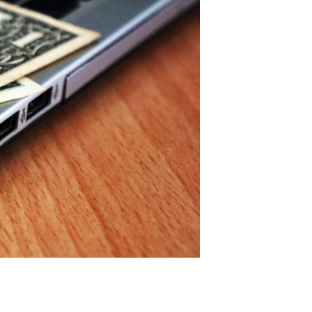
balho bem pago. Isso permitirá que você se
 os trabalhos de escrita em casa. Você pode
onhece muito bem. Isso garantirá que você
cos sobre os quais escreve. Finalmente, as
ós: Contras: Prós: Contras: Os empregos de
 atenção das pessoas para o produto do
, há muitos cargos de marketing que
eting trabalham em empregos domésticos:
 são apenas aqueles que acreditamos que
o, mas não passaram. Então, aqui estão