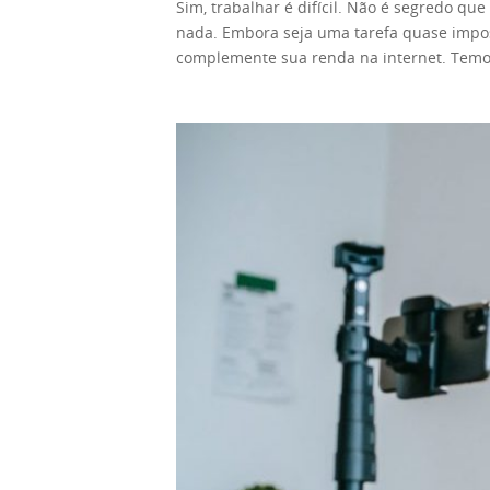
Sim, trabalhar é difícil. Não é segredo qu
nada. Embora seja uma tarefa quase impos
complemente sua renda na internet. Temos
décadas, esse era apenas um privilégio d
forma. Além do mais, muitas empresas estã
ou em qualquer outro lugar. Você só preci
existem muitas vantagens neste modelo de 
complementar sua renda dessa forma. Nes
ganhar algo adicional. Eventualmente, pod
maneiras de ganhar algo adicional. Uma d
ofereceria suas habilidades por algum di
duas maneiras principais de abordar o fr
trabalhava para seu empregador, você acu
eventualmente ser o seu bilhete para se 
Na maioria dos casos, as pessoas seguem se
único interessado nisso. A maneira mais fác
pode estar exausto de seu trabalho princi
há um trabalho fácil que não exige muito 
verifique algumas das plataformas de cr
trabalhadores. Essencialmente, esses serv