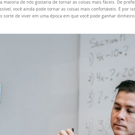
e a maioria de nós gostaria de tornar as coisas mais fáceis. De pre
sível, você ainda pode tornar as coisas mais confortáveis. É por
 sorte de viver em uma época em que você pode ganhar dinheiro 
e uma minoria. No entanto, com o desenvolvimento da Internet, m
o terceirizando seu trabalho para freelancers individuais. Isso a
sa de uma conexão sólida com a Internet! Claro, empregos online 
trabalho. Você obtém toda a liberdade e flexibilidade de que pre
te guia, examinaremos a última opção. Se você já tem um emprego
e crescer e se tornar sua principal fonte de renda. Mas, por enqu
as maneiras mais simples de complementar sua renda é se tornar u
nheiro adicional? Este é um dos métodos mais comuns de conseguir 
eelancer. Se você já tem uma profissão, pode fazer as mesmas coi
mulou habilidades e conhecimentos. Então, por que não usar isso
tornar um freelancer totalmente independente. A segunda abordage
us hobbies. Seja o que for, você pode encontrar algum trabalho re
il é escrever sobre vários tópicos dentro do seu hobby. Ser freelan
pal. Fazer um esforço extra às vezes pode cobrar seu preço. No ent
esforço. Existem maneiras de ganhar dinheiro extra sem se cansar.
owdsourcing. O exemplo mais famoso é provavelmente o mTurk da A
iços funcionam de forma semelhante às plataformas freelance. No 