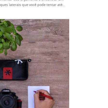
nologia, você pode fazer promoções pagas.
uques laterais que você pode tentar até
r por promoções. Estes podem ser
a apenas com seu laptop ou smartphone.
e cobrariam de você adicionalmente. O que
cundária. Isso ocorre porque é fácil
rer promover seus produtos nele. No
 fim de semana. Você pode escrever sobre
 embora seja difícil, está longe de ser
para prosseguir. Embora seja fácil de
imples. Você faz seus próprios vídeos
meiro dia de pagamento. Mas, uma vez que
 Na prática, isso significa que os anúncios
es na maioria dos casos. Se você não
nhar dinheiro. Isso inclui promoções
de trabalho para escritores criativos,
mento coletivo. Seus fãs podem doar uma
. Isso a menos que você encontre um blog
odo de doação. Portanto, se o seu
blog, pode escrever um livro sobre isso.
YouTube dá muito trabalho. A competição é
 de ganhar dinheiro no fim de semana.
 adequadas. No entanto, um bom canal do
goste e saiba sobre. Isso tornaria o
interessantes. O Instagram e outras mídias
o sabem fazer isso direito. É por isso que
anhar por meio da mídia social. Lembre-
ego. Na maioria das situações, você
ar conteúdo como no YouTube. O Facebook
ra ensinar. O ensino online apresenta
es pagas. Se você tem um Instagram com
 quer investir em um escritório doméstico
ntece da noite para o dia. Sim, é uma
 prós e contras são
úmero de seguidores online. Semelhante a
 inglês para se tornar um professor de
imo método se você não quiser fazer nada
rar empregos como professor online. Ao