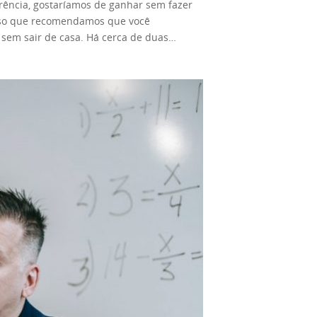
ferência, gostaríamos de ganhar sem fazer
 isso que recomendamos que você
sem sair de casa. Há cerca de duas
ais pessoas podem ganhar a vida dessa
bre a oportunidade de trabalhar em casa
ainda exigem muito trabalho. Mas ainda
cisa. E você pode ganhar a vida ou apenas
, pode encontrar maneiras fáceis de
anto, vamos ver quais são as melhores
m freelancer. Afinal, por que você não
shows paralelos na Internet. Existem
sas que um show paralelo. Enquanto
 para ganhar ainda mais? Este pode
m é fazer algo que não é sua profissão.
lacionado a ele. Afinal, você não é o
cer pode ser cansativo. Afinal, você já
anto, existe uma solução. Curiosamente,
 Se é isso que você está procurando,
mazon. que conecta inúmeros clientes e
entanto, todas essas tarefas são muito