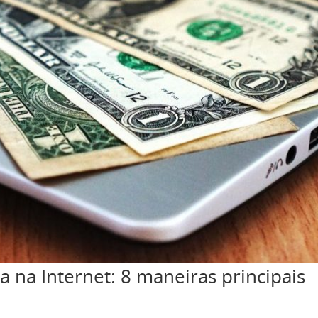
tem habilidades de escrita, contrata um ghostwriter. Este é um tra
ilidades de escrita. Prós: Contras: Este é o mais criativo de todos
. No entanto, você deve se certificar de escrever sobre algo que c
is fácil escrever quando você não precisar pesquisar todos os tópi
uber sobre o que está escrevendo. Prós: Contras: Prós: Contras: Pr
ece que não importa para onde você vire, há um anúncio. Chamar a
á muitos produtos que precisam ser vendidos atualmente. Portanto
E a maioria delas você pode fazer em casa. Profissionais de mark
s empregos que mencionamos não são os únicos que existem. Eles
l ao esforço que você investe. Há muitos outros que farão o mesm
na Internet: 8 maneiras principais