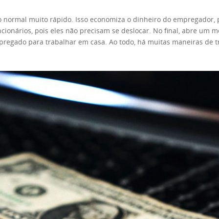
 normal muito rápido. Isso economiza o dinheiro do empregador, p
onários, pois eles não precisam se deslocar. No final, abre um m
pregado para trabalhar em casa. Ao todo, há muitas maneiras de 
abalho em casa, você nem precisa estar empregado. Você pode ser 
 um computador e de um espaço silencioso em sua casa. Portanto, 
serir dados de uma fonte em um meio diferente é muito fácil. Se vo
 fáceis de encontrar e fazer. Você pode visitar qualquer platafo
ados. Além disso, você pode inserir dados independentemente de 
 que esses empregos não vão render muito dinheiro. Como são fáce
sso, eles podem ficar muito velhos, muito rápido. Copiar dados de
 trabalhos de redação hoje em dia tem a ver com marketing. Redaç
ra fazer esses trabalhos, você precisa ter um excelente domínio da e
r um bom conhecimento desse idioma. Além disso, ter algumas hab
r outro lado, copywriting é o menos criativo de todos os trabalho
a maior parte das vezes, você reformulará a escrita de outras pess
sunto? Você gosta de compartilhar seus pensamentos com o mundo?
rabalho é semelhante a ser um crítico. A diferença é que você não e
ntários no Google. Prós: Contras: Os Ghostwriters colocam em pal