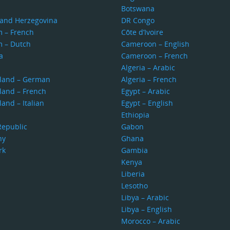
Botswana
 and Herzegovina
DR Congo
m – French
Côte d’Ivoire
m – Dutch
Cameroon – English
a
Cameroon – French
s
Algeria – Arabic
rland – German
Algeria – French
land – French
Egypt – Arabic
land – Italian
Egypt – English
Ethiopia
Republic
Gabon
ny
Ghana
rk
Gambia
Kenya
Liberia
Lesotho
Libya – Arabic
Libya – English
Morocco – Arabic