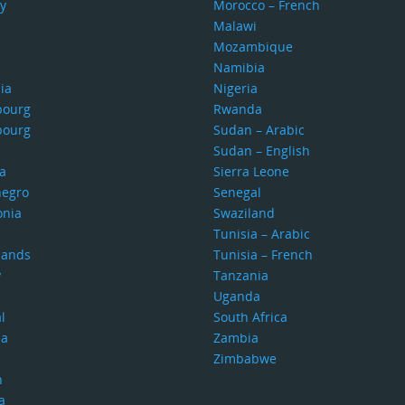
y
Morocco – French
Malawi
Mozambique
Namibia
ia
Nigeria
bourg
Rwanda
bourg
Sudan – Arabic
Sudan – English
a
Sierra Leone
egro
Senegal
nia
Swaziland
Tunisia – Arabic
lands
Tunisia – French
y
Tanzania
Uganda
l
South Africa
ia
Zambia
Zimbabwe
n
a