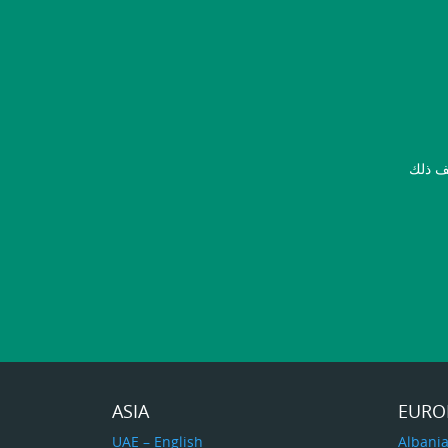
ASIA
EURO
UAE – English
Albani