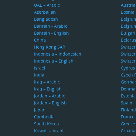
UAE – Arabic
Austria
Azerbaijan
Bosnia
Bangladesh
Belgiu
Bahrain - Arabic
Belgiu
Bahrain - English
Bulgari
China
Belaru
Hong Kong SAR
Switze
Indonesia – Indonesian
Switzer
Indonesia – English
Switzer
Israel
Cyprus
India
Czech 
Iraq – Arabic
Germa
Iraq – English
Denma
Jordan – Arabic
Estonia
Jordan – English
Spain
Japan
Finland
Cambodia
France
South Korea
Greece
Kuwait – Arabic
Croatia