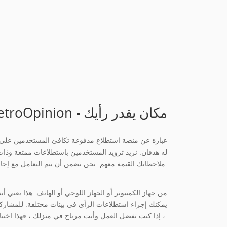
MetroOpinion - مكان يقدر رأيك
ملاحظاتك القيمة معهم. نحن نضمن أن يتم التعامل مع إجاباتك بسرية دائمًا. سيتم استخدامها فقط لأغراض أبحاث السوق. نحن نأخذ خصوصية مستخدمينا على محمل الجد.
يمكنك إجراء استطلاعات الرأي في بيئات مختلفة. للمشاركة في
، إذا كنت تفضل العمل وأنت مرتاح في منزلك ، فهذا اختيار جيد أيضًا.