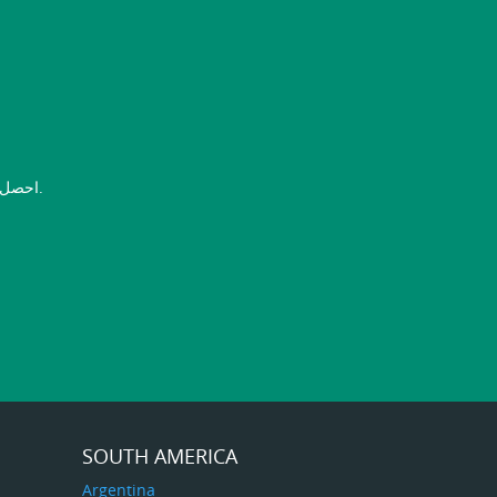
احصل على أقصى استفادة من الاستطلاعات المدفوعة. انقر أدناه وابدأ في كسب ضعف ذلك.
SOUTH AMERICA
Argentina