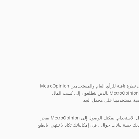
MetroOpinion عبارة عن منصة استطلاع مدفوعة تكافئ المستخدمين على مشاركة آرائهم. يربط موقعنا الإلكتروني الشركات التي ترغب في الحصول على نظرة ثاقبة للرأي العام والمستخدمين
الذين يتطلعون إلى كسب المال. MetroOpinion له هدفان. نريد تزويد المستخدمين باستطلاعات ممتعة وذات رواتب جيدة. ونريد مساعدة الشركات على تحسين منتجاتها من خلال مشاركة
يفخر MetroOpinion بواجهته الرائعة. قد تلاحظ أن موقع الويب مناسب تمامًا وسهل الاستخدام. يمكنك الوصول إلى MetroOpinion من جهاز الكمبيوتر أو الجهاز اللوحي أو الهاتف. هذا يعني أنه
 خطة بيانات جوال ، فإن إمكانياتك تكاد لا تنتهي. بالطبع