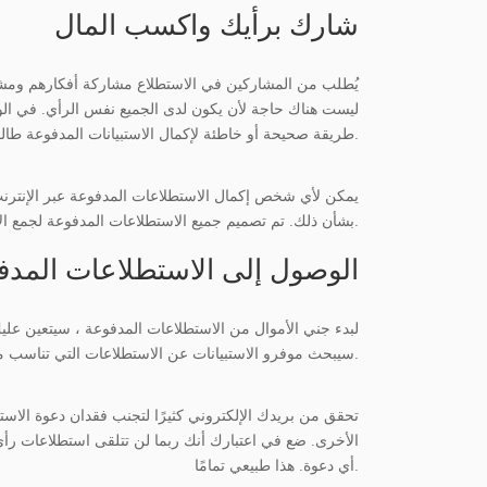
شارك برأيك واكسب المال
يُطلب من المشاركين في الاستطلاع مشاركة أفكارهم ومشاع
ليست هناك حاجة لأن يكون لدى الجميع نفس الرأي. في الواق
طريقة صحيحة أو خاطئة لإكمال الاستبيانات المدفوعة طالما أن إجاباتك صادقة وكاملة.
يمكن لأي شخص إكمال الاستطلاعات المدفوعة عبر الإنترنت 
بشأن ذلك. تم تصميم جميع الاستطلاعات المدفوعة لجمع الآراء والتصورات المختلفة. لذلك ، لا توجد إجابات صحيحة أو خاطئة. هناك آراء مختلفة فقط.
الوصول إلى الاستطلاعات المدف
لبدء جني الأموال من الاستطلاعات المدفوعة ، سيتعين علي
سيبحث موفرو الاستبيانات عن الاستطلاعات التي تناسب ملفك الشخصي. وعندما يجدونها ، ستتلقى دعوة على البريد الإلكتروني الذي قدمته.
تحقق من بريدك الإلكتروني كثيرًا لتجنب فقدان دعوة الاست
الأخرى. ضع في اعتبارك أنك ربما لن تتلقى استطلاعات رأي 
أي دعوة. هذا طبيعي تمامًا.