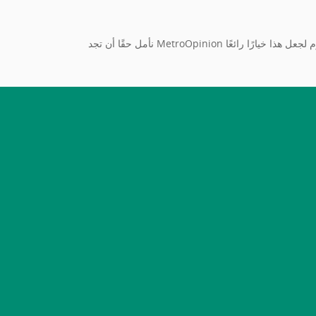
نأمل حقًا أن تجد MetroOpinion مثيرًا للاهتمام وجديرًا بالثقة. نعتقد أنك ستجد أنه سهل الاستخدام للغاية وأنك ستستمتع بكونك جزءًا من مجتمعنا الرائع. لدينا حقًا كل ما يلزم لجعل هذا خيارًا رائعًا