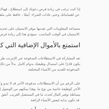
إذا كنت ترغب في زيادة فرص دعوتك إلى استطلاع ، فهناك ب
عن اهتماماتك وحتى عادات الشراء. أيضًا ، حافظ على ملفك الشخصي محدثًا. إذا انتقلت إلى مكان آخر أو غيرت مهنتك أو تغيرت بعض اهتماماتك ، فتأكد من تحديث ملفك الشخصي.
ستساعد المعلومات التي تقدمها موفر الاستبيان على تحديد
الاستبيان في الوقت المناسب. سيؤدي هذا إلى زيادة فرص دعوتك إلى استطلاع آخر في المستقبل.
استمتع بالأموال الإضافية التي 
تعد المشاركة في الاستطلاعات المدفوعة عبر الإنترنت طر
يكون قادرًا على استبدال وظيفتك بدوام كامل. بدلاً من ذل
المدفوعة للعديد من الأشياء المختلفة.
على الرغم من أن الاستطلاعات مدفوعة الأجر قد لا تبدو وكأنه
الأجر كوظيفة جانبية من نوع ما. وهذا يمكنهم من الوصول إ
ببساطة توفير المال لحدث ما في المستقبل القريب. أنفق ال
قد تكون بداية لبعض الأشياء الرائعة.