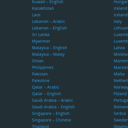
Kuwait – English
Hungar
Kazakhstan
Ireland
Laos
Iceland
Lebanon – Arabic
Italy
Lebanon – English
Lithuan
Sri Lanka
Luxem
Myanmar
Luxem
Malaysia – English
Latvia
Malaysia – Malay
Moldov
Oman
Monten
Philippines
Macedo
Pakistan
Malta
Palestine
Nether
Qatar – Arabic
Norwa
Qatar – English
Poland
Saudi Arabia – Arabic
Portuga
Saudi Arabia – English
Roman
Singapore – English
Serbia
Singapore – Chinese
Swede
Thailand
Sloveni