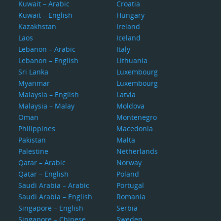
Kuwait – Arabic
Croatia
Kuwait – English
Hungary
Kazakhstan
Ireland
Laos
Iceland
Lebanon – Arabic
Italy
Lebanon – English
Lithuania
Sri Lanka
Luxembourg
Myanmar
Luxembourg
Malaysia – English
Latvia
Malaysia – Malay
Moldova
Oman
Montenegro
Philippines
Macedonia
Pakistan
Malta
Palestine
Netherlands
Qatar – Arabic
Norway
Qatar – English
Poland
Saudi Arabia – Arabic
Portugal
Saudi Arabia – English
Romania
Singapore – English
Serbia
Singapore – Chinese
Sweden