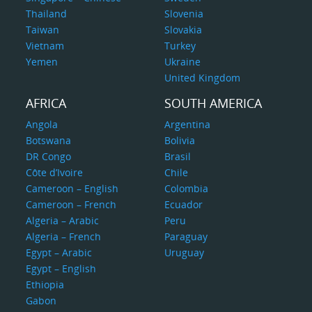
Thailand
Slovenia
Taiwan
Slovakia
Vietnam
Turkey
Yemen
Ukraine
United Kingdom
AFRICA
SOUTH AMERICA
Angola
Argentina
Botswana
Bolivia
DR Congo
Brasil
Côte d’Ivoire
Chile
Cameroon – English
Colombia
Cameroon – French
Ecuador
Algeria – Arabic
Peru
Algeria – French
Paraguay
Egypt – Arabic
Uruguay
Egypt – English
Ethiopia
Gabon