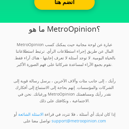
انضم هنا
ما هو MetroOpinion؟
MetroOpinion عبارة عن لوحة مجانية حيث يمكنك كسب
المال عن طريق إجراء استطلاعات الرأي. ترتبط استطلاعاتنا
بالحياة اليومية. لا توجد أسئلة لا تعرف إجابتها - هناك آراء فقط.
نقوم بجمع الآراء لمساعدة شركائنا على فهم الصورة الأكبر.
رأيك ، إلى جانب مئات وآلاف الآخرين ، يرسل رسالة قوية إلى
الشركات والمؤسسات. إنهم بحاجة إلى الاستماع إلى أفكارك
ورغباتك. نحن في MetroOpinion نقدر رأيك ومساهمتك
الاجتماعية ، ونكافئك على ذلك.
إذا كان لديك أي أسئلة ، فلا تتردد في قراءة
الاسئلة الشائعة
أو
support@metroopinion.com
تواصل معنا على