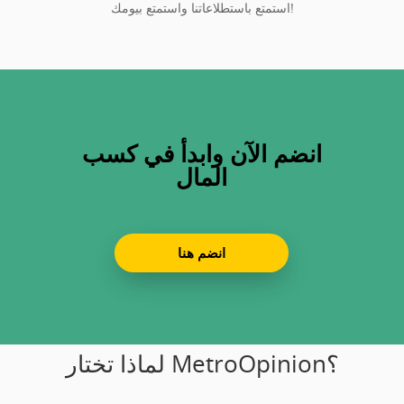
استمتع باستطلاعاتنا واستمتع بيومك!
انضم الآن وابدأ في كسب
المال
انضم هنا
لماذا تختار MetroOpinion؟